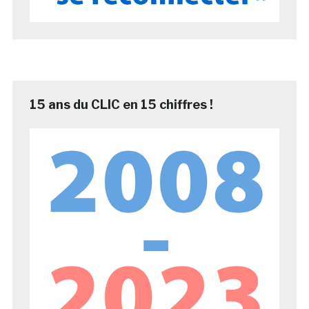
15 ans du CLIC en 15 chiffres !