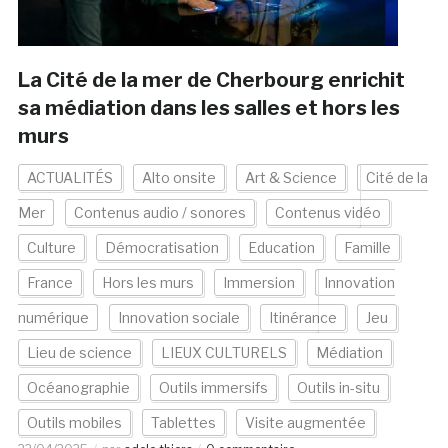
La Cité de la mer de Cherbourg enrichit
sa médiation dans les salles et hors les
murs
ACTUALITÉS
Alto onsite
Art & Science
Cité de la
Mer
Contenus audio / sonores
Contenus vidéo
Culture
Démocratisation
Education
Famille
France
Hors les murs
Immersion
Innovation
numérique
Innovation sociale
Itinérance
Jeu
Lieu de science
LIEUX CULTURELS
Médiation
Océanographie
Outils immersifs
Outils in-situ
Outils mobiles
Tablettes
Visite augmentée