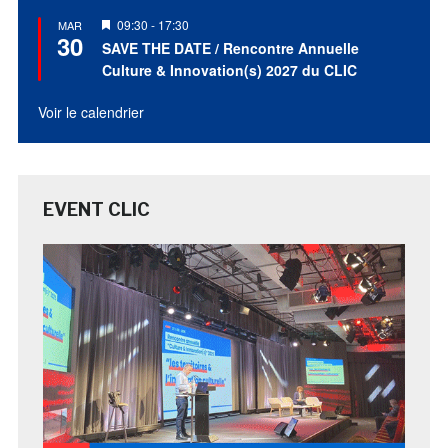
Mis
09:30
-
17:30
MAR
30
en
SAVE THE DATE / Rencontre Annuelle
avant
Culture & Innovation(s) 2027 du CLIC
Voir le calendrier
EVENT CLIC