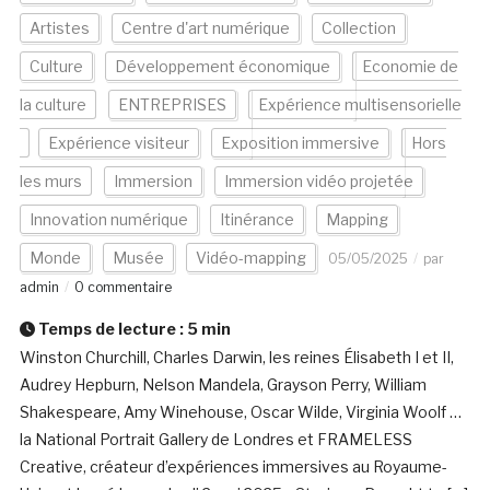
Artistes
Centre d'art numérique
Collection
Culture
Développement économique
Economie de
la culture
ENTREPRISES
Expérience multisensorielle
Expérience visiteur
Exposition immersive
Hors
les murs
Immersion
Immersion vidéo projetée
Innovation numérique
Itinérance
Mapping
Monde
Musée
Vidéo-mapping
05/05/2025
par
admin
0 commentaire
Temps de lecture :
5
min
Winston Churchill, Charles Darwin, les reines Élisabeth I et II,
Audrey Hepburn, Nelson Mandela, Grayson Perry, William
Shakespeare, Amy Winehouse, Oscar Wilde, Virginia Woolf …
la National Portrait Gallery de Londres et FRAMELESS
Creative, créateur d’expériences immersives au Royaume-