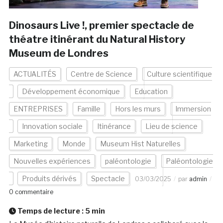
Dinosaurs Live !, premier spectacle de
théatre itinérant du Natural History
Museum de Londres
ACTUALITÉS
Centre de Science
Culture scientifique
Développement économique
Education
ENTREPRISES
Famille
Hors les murs
Immersion
Innovation sociale
Itinérance
Lieu de science
Marketing
Monde
Museum Hist Naturelles
Nouvelles expériences
paléontologie
Paléontologie
Produits dérivés
Spectacle
03/03/2025
par
admin
0 commentaire
Temps de lecture :
5
min