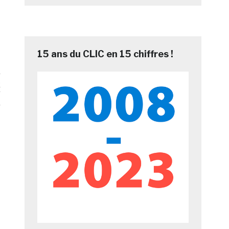
15 ans du CLIC en 15 chiffres !
x
s