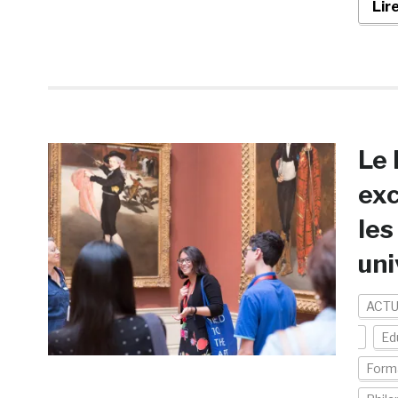
Lir
Le
exc
les
uni
ACTU
Ed
Form