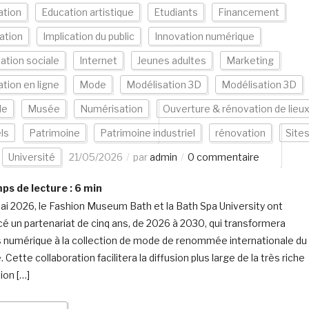
ation
Education artistique
Etudiants
Financement
ation
Implication du public
Innovation numérique
ation sociale
Internet
Jeunes adultes
Marketing
tion en ligne
Mode
Modélisation 3D
Modélisation 3D
de
Musée
Numérisation
Ouverture & rénovation de lieu
els
Patrimoine
Patrimoine industriel
rénovation
Site
Université
21/05/2026
par
admin
0 commentaire
s de lecture :
6
min
ai 2026, le Fashion Museum Bath et la Bath Spa University ont
é un partenariat de cinq ans, de 2026 à 2030, qui transformera
s numérique à la collection de mode de renommée internationale du
Cette collaboration facilitera la diffusion plus large de la très riche
ion […]