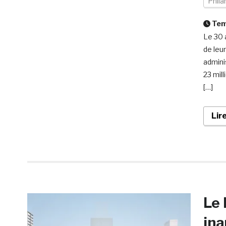
Phila
Temp
Le 30 
de leu
admini
23 mil
[…]
Lir
Le
ina