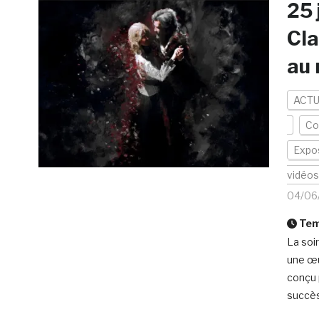
25 
Cla
au 
ACTU
Co
Expos
vidéos
04/06
Temp
La soi
une œu
conçu p
succès