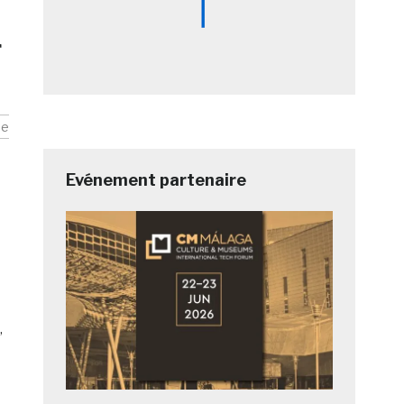
r
ue
Evénement partenaire
,