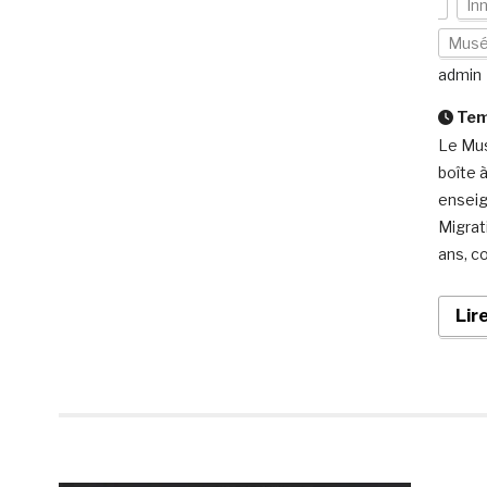
In
Mus
admin
Temp
Le Mus
boîte à
enseig
Migrat
ans, c
Lir