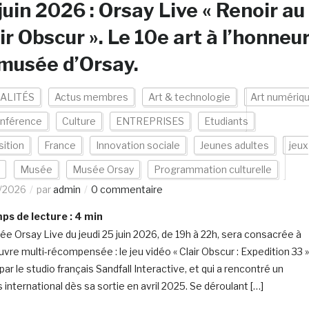
juin 2026 : Orsay Live « Renoir au
ir Obscur ». Le 10e art à l’honneu
musée d’Orsay.
ALITÉS
Actus membres
Art & technologie
Art numériq
nférence
Culture
ENTREPRISES
Etudiants
ition
France
Innovation sociale
Jeunes adultes
jeux
Musée
Musée Orsay
Programmation culturelle
/2026
par
admin
0 commentaire
s de lecture :
4
min
rée Orsay Live du jeudi 25 juin 2026, de 19h à 22h, sera consacrée à
vre multi-récompensée : le jeu vidéo « Clair Obscur : Expedition 33 »
ar le studio français Sandfall Interactive, et qui a rencontré un
 international dès sa sortie en avril 2025. Se déroulant […]