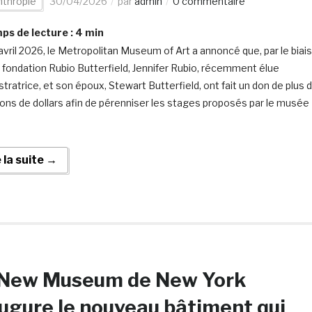
nthropie
30/04/2026
par
admin
0 commentaire
s de lecture :
4
min
avril 2026, le Metropolitan Museum of Art a annoncé que, par le biais
r fondation Rubio Butterfield, Jennifer Rubio, récemment élue
stratrice, et son époux, Stewart Butterfield, ont fait un don de plus 
lions de dollars afin de pérenniser les stages proposés par le musée
e la suite →
 New Museum de New York
ugure le nouveau bâtiment qui