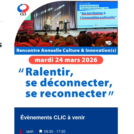
s
Évènements CLIC à venir
Mis
09:30
-
17:30
MAR