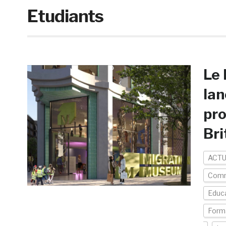
Etudiants
Le 
lan
pro
Bri
ACTU
Com
Educ
Form