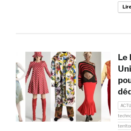
Lir
Le 
Uni
pou
déd
ACTU
techno
territo