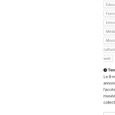
Educ
Form
Innov
Média
Mon
cultur
web
Temp
Le 8 m
annonc
l’accè
musée. 
collect