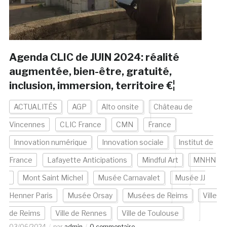
Agenda CLIC de JUIN 2024: réalité
augmentée, bien-être, gratuité,
inclusion, immersion, territoire €¦
ACTUALITÉS
AGP
Alto onsite
Château de
Vincennes
CLIC France
CMN
France
Innovation numérique
Innovation sociale
Institut de
France
Lafayette Anticipations
Mindful Art
MNHN
Mont Saint Michel
Musée Carnavalet
Musée JJ
Henner Paris
Musée Orsay
Musées de Reims
Ville
de Reims
Ville de Rennes
Ville de Toulouse
03/06/2024
par
admin
0 commentaire