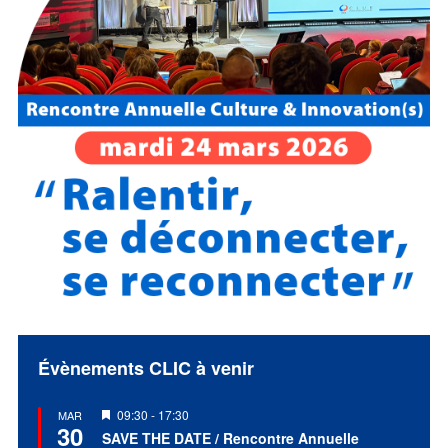
Évènements CLIC à venir
Mis
09:30
-
17:30
MAR
30
en
SAVE THE DATE / Rencontre Annuelle
avant