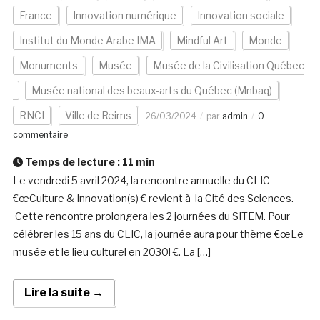
France
Innovation numérique
Innovation sociale
Institut du Monde Arabe IMA
Mindful Art
Monde
Monuments
Musée
Musée de la Civilisation Québec
Musée national des beaux-arts du Québec (Mnbaq)
RNCI
Ville de Reims
26/03/2024
par
admin
0
commentaire
Temps de lecture :
11
min
Le vendredi 5 avril 2024, la rencontre annuelle du CLIC
€œCulture & Innovation(s) € revient à la Cité des Sciences.
Cette rencontre prolongera les 2 journées du SITEM. Pour
célébrer les 15 ans du CLIC, la journée aura pour thème €œLe
musée et le lieu culturel en 2030! €. La […]
Lire la suite →