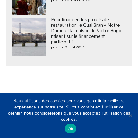
posté le 20 février 2026
Pour financer des projets de
restauration, le Quai Branly, Notre
Dame et la maison de Victor Hugo
misent sur le financement
participatif
posté le 9 août 2017
Nous utilisons des cookies pour vous garantir la meilleure
expérience sur notre site. Si vous continuez à utiliser ce
dernier, nous considérerons que vous acceptez l'utilisation des
Nous suivre sur les réseaux sociaux
cookies.
Ok