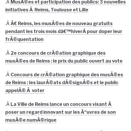
.Â
MusÃ©es et participation des publics: 3 nouvelles
initiatives Ã Reims, Toulouse et Lille
.Â
Ã€ Reims, les musÃ©es de nouveau gratuits
pendant les trois mois dâ€™hiverÂ pour doper leur
frÃ©quentation
.Â
2e concours de crÃ©ation graphique des
musÃ©es de Reims : le prix du public ouvert au vote
.Â
Concours de crÃ©ation graphique des musÃ©es
de Reims : les laurÃ©ats dÃ©signÃ©s et le public
appelÃ© Ã voter
.Â
La Ville de Reims lance un concours visant Ã
poser un regard innovant sur les Å“uvres de son
musÃ©e numÃ©rique