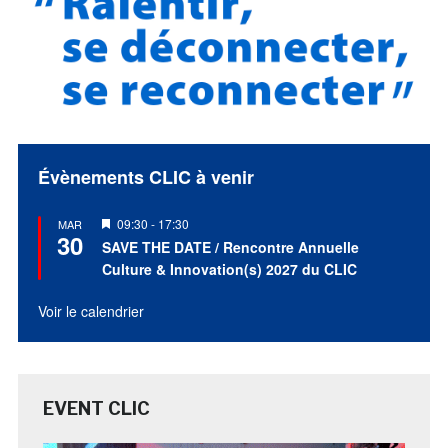
Évènements CLIC à venir
Mis
09:30
-
17:30
MAR
30
en
SAVE THE DATE / Rencontre Annuelle
avant
Culture & Innovation(s) 2027 du CLIC
Voir le calendrier
EVENT CLIC