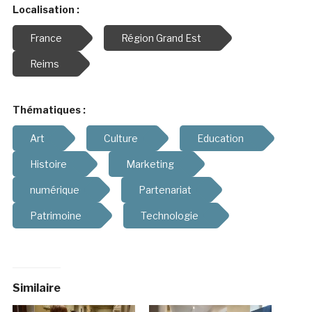
Localisation :
France
Région Grand Est
Reims
Thématiques :
Art
Culture
Education
Histoire
Marketing
numérique
Partenariat
Patrimoine
Technologie
Similaire