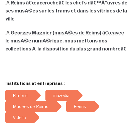
.Â
Reims â€œaccrocheâ€ les chefs dâ€™Å“uvres de
ses musÃ©es sur les trams et dans les vitrines de la
ville
.Â
Georges Magnier (musÃ©es de Reims) â€œavec
le musÃ©e numÃ©rique, nous mettons nos
collections Ã la disposition du plus grand nombreâ€
Institutions et entreprises :
Bimbird
mazedia
Musées de Reims
Reims
Videlio