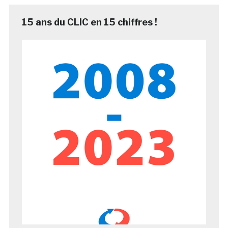
15 ans du CLIC en 15 chiffres !