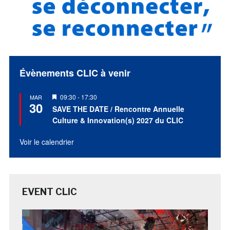
Évènements CLIC à venir
Mis
09:30
-
17:30
MAR
30
en
SAVE THE DATE / Rencontre Annuelle
avant
Culture & Innovation(s) 2027 du CLIC
Voir le calendrier
EVENT CLIC