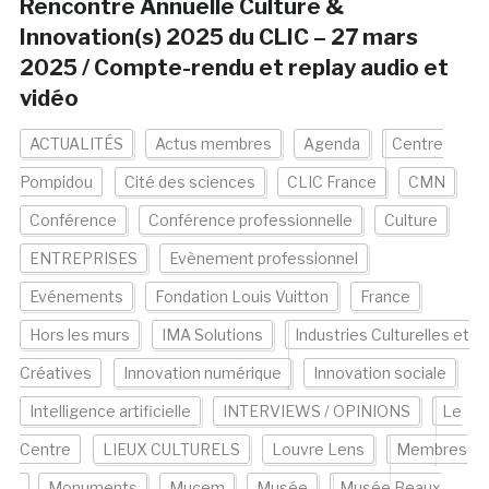
Rencontre Annuelle Culture &
Innovation(s) 2025 du CLIC – 27 mars
2025 / Compte-rendu et replay audio et
vidéo
ACTUALITÉS
Actus membres
Agenda
Centre
Pompidou
Cité des sciences
CLIC France
CMN
Conférence
Conférence professionnelle
Culture
ENTREPRISES
Evènement professionnel
Evénements
Fondation Louis Vuitton
France
Hors les murs
IMA Solutions
Industries Culturelles et
Créatives
Innovation numérique
Innovation sociale
Intelligence artificielle
INTERVIEWS / OPINIONS
Le
Centre
LIEUX CULTURELS
Louvre Lens
Membres
Monuments
Mucem
Musée
Musée Beaux