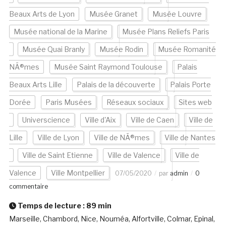
Beaux Arts de Lyon
Musée Granet
Musée Louvre
Musée national de la Marine
Musée Plans Reliefs Paris
Musée Quai Branly
Musée Rodin
Musée Romanité
NÃ®mes
Musée Saint Raymond Toulouse
Palais
Beaux Arts Lille
Palais de la découverte
Palais Porte
Dorée
Paris Musées
Réseaux sociaux
Sites web
Universcience
Ville d'Aix
Ville de Caen
Ville de
Lille
Ville de Lyon
Ville de NÃ®mes
Ville de Nantes
Ville de Saint Etienne
Ville de Valence
Ville de
Valence
Ville Montpellier
07/05/2020
par
admin
0
commentaire
Temps de lecture :
89
min
Marseille, Chambord, Nice, Nouméa, Alfortville, Colmar, Epinal,