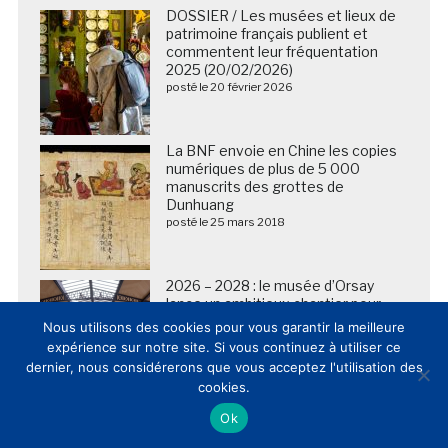
DOSSIER / Les musées et lieux de
patrimoine français publient et
commentent leur fréquentation
2025 (20/02/2026)
posté le 20 février 2026
La BNF envoie en Chine les copies
numériques de plus de 5 000
manuscrits des grottes de
Dunhuang
posté le 25 mars 2018
2026 – 2028 : le musée d’Orsay
lance un ambitieux chantier pour
améliorer l’accueil de ses visiteurs
Nous utilisons des cookies pour vous garantir la meilleure
posté le 10 mars 2026
expérience sur notre site. Si vous continuez à utiliser ce
dernier, nous considérerons que vous acceptez l'utilisation des
cookies.
Ok