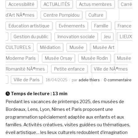
Accessibilité
ACTUALITÉS
Actus membres
Carré
d'Art NÃ®mes
Centre Pompidou
Culture
Education artistique
Evénements
Famille
France
Gestion du public
Innovation sociale
Jeu
LIEUX
CULTURELS
Médiation
Musée
Musée Art
Moderne Paris
Musée Orsay
Musée Rodin
Musée
Romanité NÃ®mes
Petite enfance
Ville de NÃ®mes
Ville de Paris
18/04/2025
par
adele thiers
0 commentaire
Temps de lecture :
13
min
Pendant les vacances de printemps 2025, des musées de
Bordeaux, Lens, Lyon, Nîmes et Paris proposent une
programmation spécialement adaptée aux enfants et aux
familles. Activités créatives, visites guidées ou thématiques,
éveil artistique… les lieux culturels redoublent d’imagination