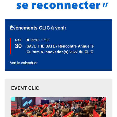
Évènements CLIC à venir
Mis
09:30
-
17:30
MAR
30
en
SAVE THE DATE / Rencontre Annuelle
avant
Culture & Innovation(s) 2027 du CLIC
Voir le calendrier
EVENT CLIC