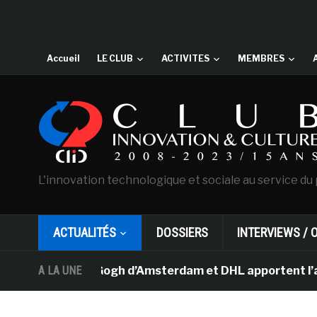
Accueil
LE CLUB
ACTIVITES
MEMBRES
L'innovation technologique et sociale au service du 
ACTUALITÉS
DOSSIERS
INTERVIEWS / 
sée Van Gogh d’Amsterdam et DHL apportent l’art dans l
A LA UNE