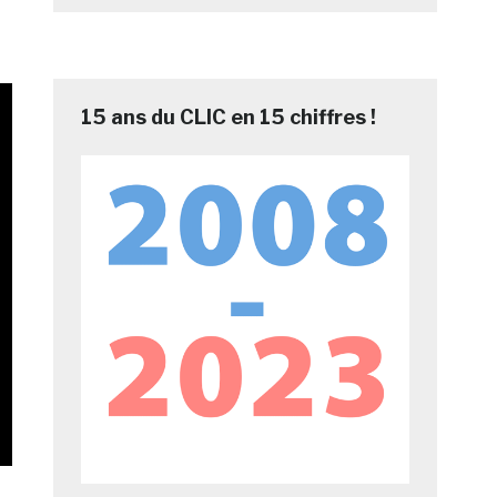
15 ans du CLIC en 15 chiffres !