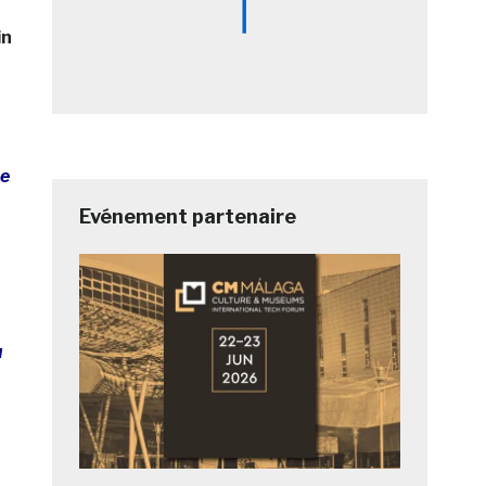
in
de
Evénement partenaire
u