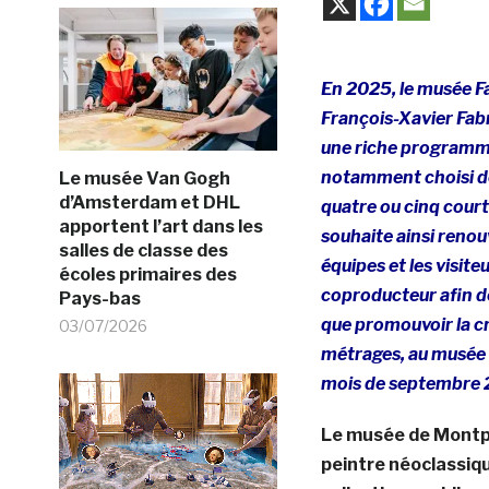
En 2025, le musée Fa
François-Xavier Fabr
une riche programmat
notamment choisi de 
Le musée Van Gogh
d’Amsterdam et DHL
quatre ou cinq cour
apportent l’art dans les
souhaite ainsi renouv
salles de classe des
équipes et les visite
écoles primaires des
coproducteur afin de 
Pays-bas
que promouvoir la c
03/07/2026
métrages, au musée e
mois de septembre 2
Le musée de Montpel
peintre néoclassiq