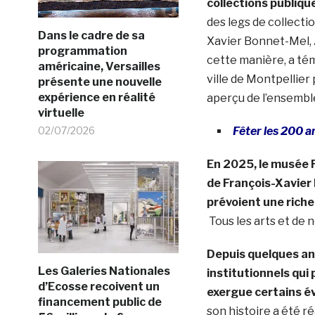
collections publiqu
des legs de collecti
Dans le cadre de sa
Xavier Bonnet-Mel, A
programmation
cette manière, a té
américaine, Versailles
ville de Montpellier
présente une nouvelle
expérience en réalité
aperçu de l’ensemble
virtuelle
02/07/2026
Fêter les 200 
En 2025, le musée F
de François-Xavier 
prévoient une riche
Tous les arts et de 
Depuis quelques an
Les Galeries Nationales
institutionnels qui
d’Ecosse recoivent un
exergue certains 
financement public de
son histoire a été ré