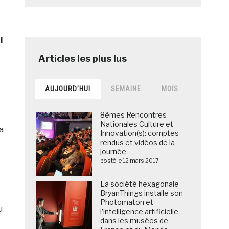
i
AUJOURD’HUI
SEMAINE
MOIS
8èmes Rencontres
Nationales Culture et
a
Innovation(s): comptes-
rendus et vidéos de la
journée
posté le 12 mars 2017
La société hexagonale
BryanThings installe son
Photomaton et
u
l’intelligence artificielle
dans les musées de