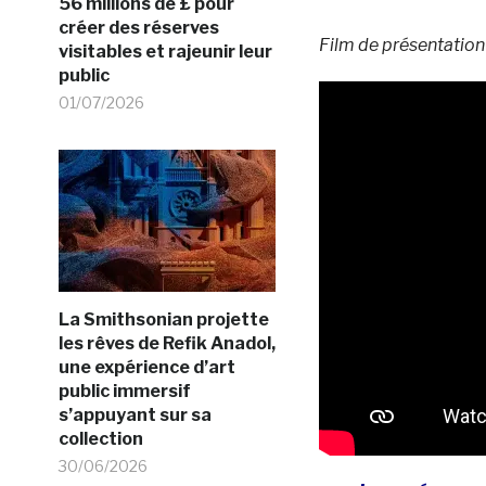
56 millions de £ pour
créer des réserves
Film de présentatio
visitables et rajeunir leur
public
01/07/2026
La Smithsonian projette
les rêves de Refik Anadol,
une expérience d’art
public immersif
s’appuyant sur sa
collection
30/06/2026