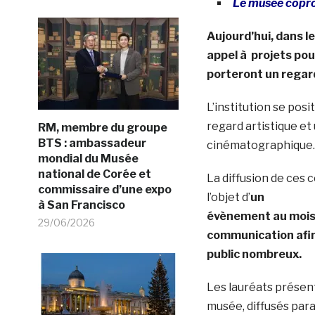
Le musée copro
Aujourd’hui, dans le
appel à projets pou
porteront un regard
L’institution se pos
regard artistique et
RM, membre du groupe
BTS : ambassadeur
cinématographique.
mondial du Musée
national de Corée et
La diffusion de ces 
commissaire d’une expo
l’objet d’
un
à San Francisco
évènement au mois
29/06/2026
communication afin
public nombreux.
Les lauréats présent
musée, diffusés par