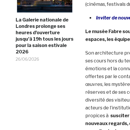
(cinémas, festivals du
Inviter de nouv
La Galerie nationale de
Londres prolonge ses
Le musée Fabre souh
heures d’ouverture
jusqu’à 19h tous les jours
espaces, les équipe
pour la saison estivale
2026
Son architecture pr
26/06/2026
ses cours hors du te
émotions et la conn
offertes par le cont
œuvres, les mystère
réserves et de ses co
diversité des visiteu
acteurs de l’institut
propices à
susciter
nouveaux regards, 