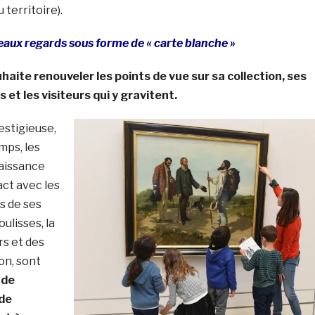
 territoire).
eaux regards sous forme de « carte blanche »
aite renouveler les points de vue sur sa collection, ses
s et les
visiteurs qui y gravitent.
estigieuse,
mps, les
aissance
act avec les
s de ses
ulisses, la
rs et des
ion, sont
 de
de