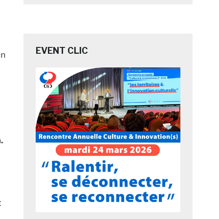
EVENT CLIC
un
n
.
t