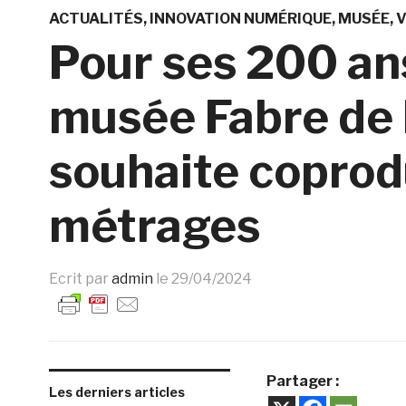
ACTUALITÉS
INNOVATION NUMÉRIQUE
MUSÉE
V
Pour ses 200 ans
musée Fabre de 
souhaite coprodu
métrages
Ecrit par
admin
le
29/04/2024
Partager :
Les derniers articles