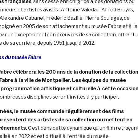
es françaises
, sans cesse enrichi gr ce à des donations ou
onneurs et artistes avisés : Antoine Valedau, Alfred Bruyas,
lexandre Cabanel, Frédéric Bazille. Pierre Soulages, de
moigné en 2005 de son attachement au musée Fabre et à la
 par un exceptionnel don d’œuvres de sa collection, offrant 
 de sa carrière, depuis 1951 jusqu’à 2012.
ans du musée Fabre
abre célèbrera les 200 ans de la donation de la collectio
Fabre à la ville de Montpellier. Les équipes du musée
 programmation artistique et culturelle à cette occasion
nombreuses disciplines seront invités à y participer.
nées, le musée commande régulièrement des films
 présentent
des artistes de sa collection ou mettent en
évènements.
C’est dans cette dynamique qu’un film retraçan
alisé en 2022 et est diffusé à l’entrée du musée.