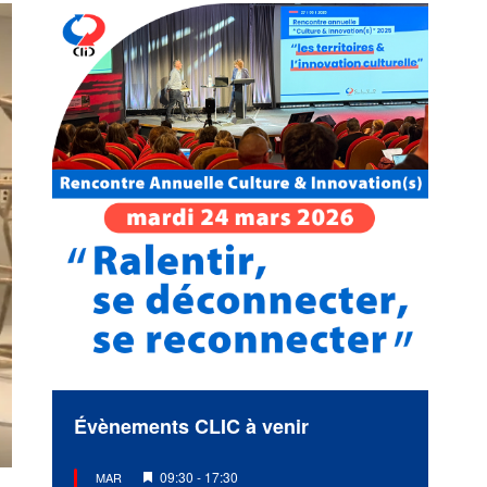
Évènements CLIC à venir
Mis
09:30
-
17:30
MAR