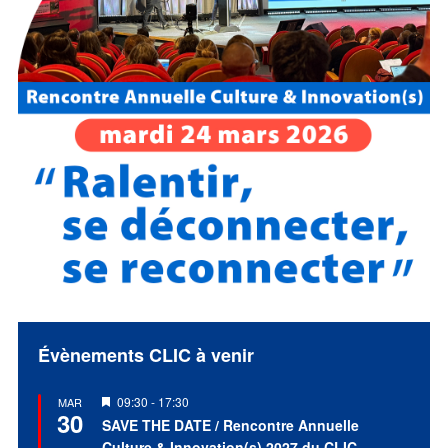
Évènements CLIC à venir
Mis
09:30
-
17:30
MAR
30
en
SAVE THE DATE / Rencontre Annuelle
avant
Culture & Innovation(s) 2027 du CLIC