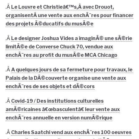
.Â
Le Louvre et Christieâ€™s,Â avec Drouot,
organisentÂ une vente aux enchÃ¨res pour financer
des projets Ã©ducatifs du musÃ©e
.Â
Le designer Joshua Vides a imaginÃ© une sÃ©rie
limitÃ©e de Converse Chuck 70, vendue aux
enchÃ¨res au profit du musÃ©e MCA Chicago
.Â
A quelques jours de sa fermeture pour travaux, le
Palais de la DÃ©couverte organise une vente aux
enchÃ¨res de ses objets et dÃ©cors
.Â
Covid-19 / Des institutions culturelles
amÃ©ricaines â€œbasculentâ€ leur vente aux
enchÃ¨res annuelle en version numÃ©rique
.Â
Charles Saatchi vend aux enchÃ¨res 100 oeuvres