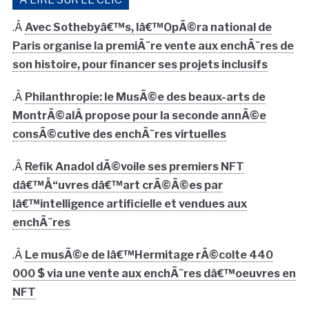
.Â
Avec Sothebyâ€™s, lâ€™OpÃ©ra national de
Paris organise la premiÃ¨re vente aux enchÃ¨res de
son histoire, pour financer ses projets inclusifs
.Â
Philanthropie: le MusÃ©e des beaux-arts de
MontrÃ©alÂ propose pour la seconde annÃ©e
consÃ©cutive des enchÃ¨res virtuelles
.Â
Refik Anadol dÃ©voile ses premiers NFT
dâ€™Å“uvres dâ€™art crÃ©Ã©es par
lâ€™intelligence artificielle et vendues aux
enchÃ¨res
.Â
Le musÃ©e de lâ€™Hermitage rÃ©colte 440
000 $ via une vente aux enchÃ¨res dâ€™oeuvres en
NFT