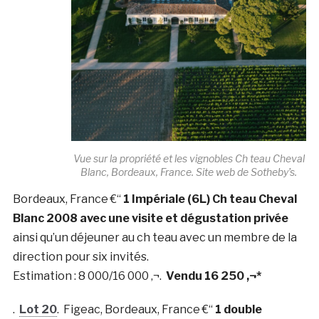
Vue sur la propriété et les vignobles Ch teau Cheval
Blanc, Bordeaux, France. Site web de Sotheby’s.
Bordeaux, France €“
1 Impériale (6L) Ch teau Cheval
Blanc 2008 avec une visite et dégustation privée
ainsi qu’un déjeuner au ch teau avec un membre de la
direction pour six invités.
Estimation : 8 000/16 000 ‚¬.
Vendu 16 250 ‚¬*
.
Lot 20
. Figeac, Bordeaux, France €“
1 double