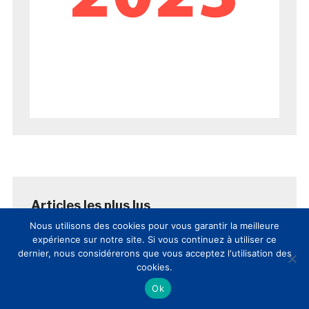
Nous utilisons des cookies pour vous garantir la meilleure
expérience sur notre site. Si vous continuez à utiliser ce
AUJOURD’HUI
SEMAINE
MOIS
dernier, nous considérerons que vous acceptez l'utilisation des
cookies.
8èmes Rencontres Nationales
Ok
Culture et Innovation(s): comptes-
rendus et vidéos de la journée