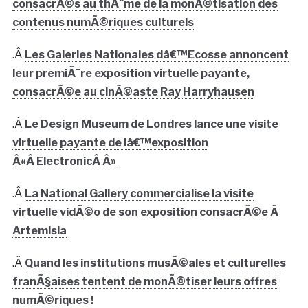
consacrÃ©s au thÃ¨me de la monÃ©tisation des
contenus numÃ©riques culturels
.Â
Les Galeries Nationales dâ€™Ecosse annoncent
leur premiÃ¨re exposition virtuelle payante,
consacrÃ©e au cinÃ©aste Ray Harryhausen
.Â
Le Design Museum de Londres lance une visite
virtuelle payante de lâ€™exposition
Â«Â ElectronicÂ Â»
.Â
La National Gallery commercialise la visite
virtuelle vidÃ©o de son exposition consacrÃ©e Ã
Artemisia
.Â
Quand les institutions musÃ©ales et culturelles
franÃ§aises tentent de monÃ©tiser leurs offres
numÃ©riques !