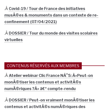
.Â
Covid-19 / Tour de France des initiatives
musÃ©es & monuments dans un contexte de re-
confinement (07/04/2021)
.Â
DOSSIER / Tour du monde des visites scolaires
virtuelles
CONTENUS RÉSERVÉS AUX MEMBRES
.Â
Atelier webinar Clic France NÂ°5: Â«Peut-on
monÃ©tiser les contenus et activitÃ©s
numÃ©riques ?Â» â€“ compte-rendu
.Â
DOSSIER / Peut-on vraiment monÃ©tiser les
contenus et activitÃ©s numÃ©riques des