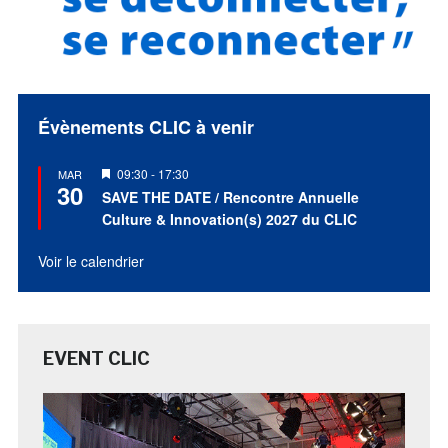
Évènements CLIC à venir
Mis
09:30
-
17:30
MAR
30
en
SAVE THE DATE / Rencontre Annuelle
avant
Culture & Innovation(s) 2027 du CLIC
Voir le calendrier
EVENT CLIC