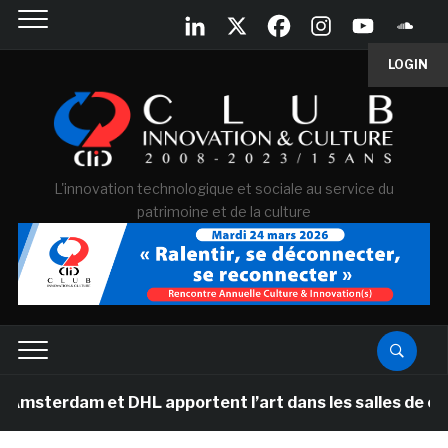
LOGIN
L'innovation technologique et sociale au service du
patrimoine et de la culture
 et DHL apportent l’art dans les salles de classe des é