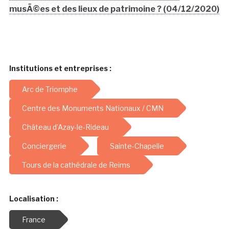
musÃ©es et des lieux de patrimoine ? (04/12/2020)
Institutions et entreprises :
Arc de Triomphe
Centre des Monuments Nationaux / CMN
Château d’Azay-le-Rideau
Conciergerie
Sainte-Chapelle
Tours de la cathédrale de Reims
Localisation :
France