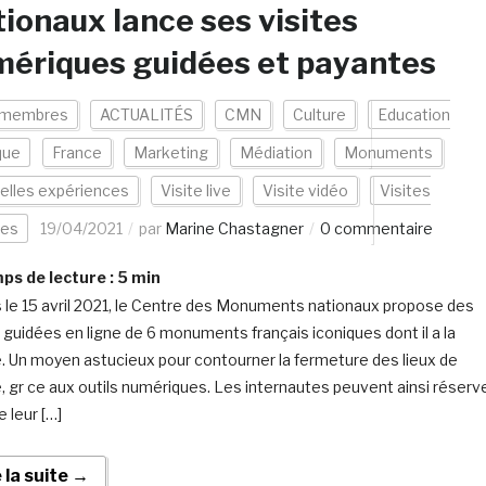
ionaux lance ses visites
ériques guidées et payantes
 membres
ACTUALITÉS
CMN
Culture
Education
que
France
Marketing
Médiation
Monuments
elles expériences
Visite live
Visite vidéo
Visites
les
19/04/2021
par
Marine Chastagner
0 commentaire
s de lecture :
5
min
 le 15 avril 2021, le Centre des Monuments nationaux propose des
s guidées en ligne de 6 monuments français iconiques dont il a la
. Un moyen astucieux pour contourner la fermeture des lieux de
e, gr ce aux outils numériques. Les internautes peuvent ainsi réserv
e leur […]
e la suite →