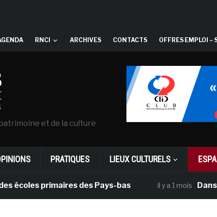
AGENDA
RNCI
ARCHIVES
CONTACTS
OFFRES EMPLOI – 
patrimoine et de la culture
OPINIONS
PRATIQUES
LIEUX CULTURELS
ESPA
coles primaires des Pays-bas
Dans le cad
il y a 1 mois