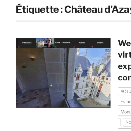
Étiquette :
Château d’Aza
Web
vir
exp
com
ACTU
Fran
Mon
No