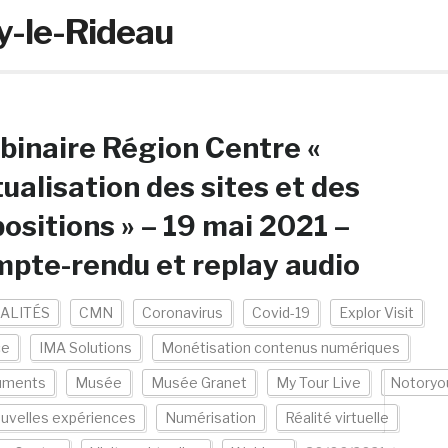
y-le-Rideau
inaire Région Centre «
tualisation des sites et des
ositions » – 19 mai 2021 –
pte-rendu et replay audio
ALITÉS
CMN
Coronavirus
Covid-19
Explor Visit
ce
IMA Solutions
Monétisation contenus numériques
uments
Musée
Musée Granet
My Tour Live
Notoryo
uvelles expériences
Numérisation
Réalité virtuelle