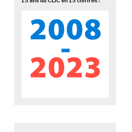
15 ans du CLIC en 15 chiffres !