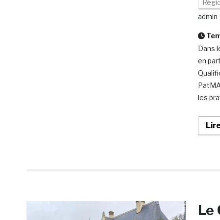
Régi
admin
Temp
Dans l
en par
Qualif
PatMAT
les pr
Lir
Le