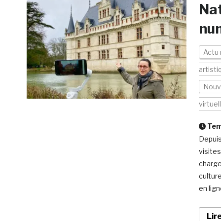
Nat
num
Actu
artisti
Nouv
virtuel
Temp
Depuis
visite
charge
cultur
en lign
Lir