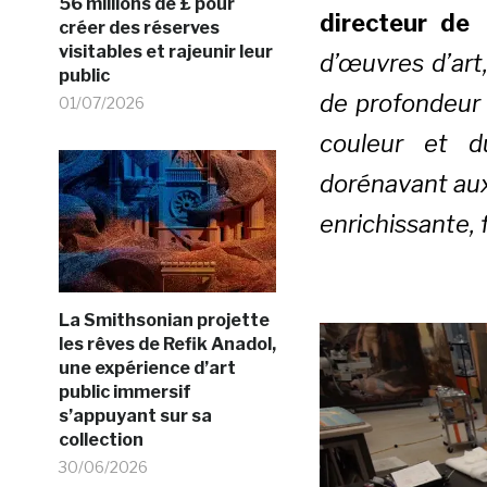
56 millions de £ pour
directeur de
créer des réserves
visitables et rajeunir leur
d’œuvres d’art
public
de profondeur 
01/07/2026
couleur et d
dorénavant aux
enrichissante, f
La Smithsonian projette
les rêves de Refik Anadol,
une expérience d’art
public immersif
s’appuyant sur sa
collection
30/06/2026