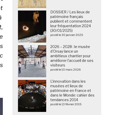
t
DOSSIER / Les lieux de
à
patrimoine français
publient et commentent
t,
leur fréquentation 2024
(30/01/2025)
re
posté le 30 janvier 2025
ns
2026 – 2028 : le musée
d’Orsay lance un
ic
ambitieux chantier pour
améliorer l’accueil de ses
es
visiteurs
posté le 10 mars 2026
L’innovation dans les
musées et lieux de
patrimoine en France et
dans le Monde: cahier des
tendances 2014
posté le 13 février 2015