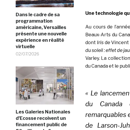
Une technologie qui
Dans le cadre de sa
programmation
Au cours de l’anné
américaine, Versailles
présente une nouvelle
Beaux-Arts du
Can
expérience en réalité
dont
Iris
de Vincent
virtuelle
du soleil : effet de j
02/07/2026
Varley
. La collecti
du
Canada
et le publ
« Le lancemen
du
Canada
e
Les Galeries Nationales
remarquables e
d’Ecosse recoivent un
de Larson-Ju
financement public de