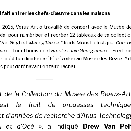
 fait entrer les chefs-d’œuvre dans les maisons
e 2015,
Verus Art
a travaillé de concert avec le Musée d
ada
pour numériser et recréer 12 tableaux de sa collectio
 Van Gogh et
Mer agitée
de
Claude Monet,
ainsi que
Couch
aune
de
Tom Thomson
et
Rafales, baie Georgienne
de
Frederi
on en édition limitée a été dévoilée au Musée des Beaux-Ar
ic peut dorénavant en faire l’achat.
t de la Collection du Musée des Beaux-Art
st le fruit de prouesses technique
t d’années de recherche d’Arius Technolog
hl et d’Océ »
, a indiqué
Drew Van Pel