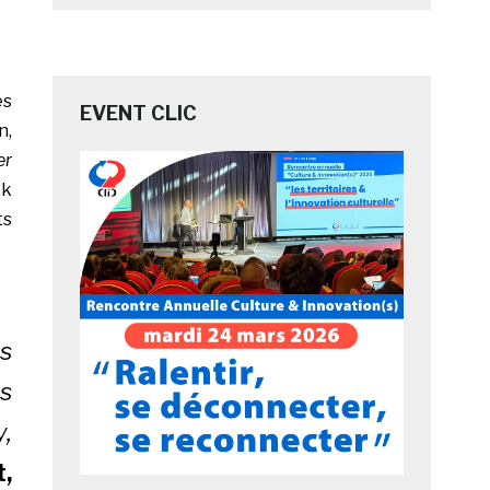
es
EVENT CLIC
n,
er
ck
ts
s
s
y,
t
,