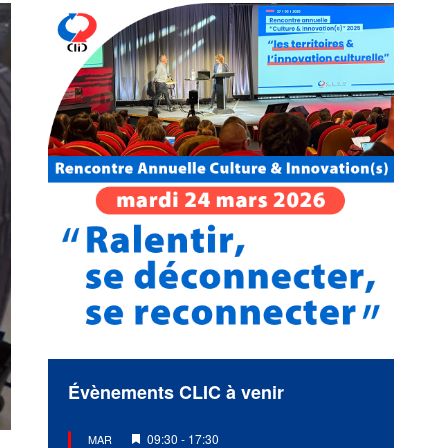
Évènements CLIC à venir
Mis
09:30
-
17:30
MAR