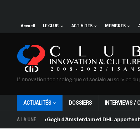
Accueil
LE CLUB
ACTIVITES
MEMBRES
L'innovation technologique et sociale au service du 
ACTUALITÉS
DOSSIERS
INTERVIEWS / 
usée Van Gogh d’Amsterdam et DHL apportent l’art dans l
A LA UNE