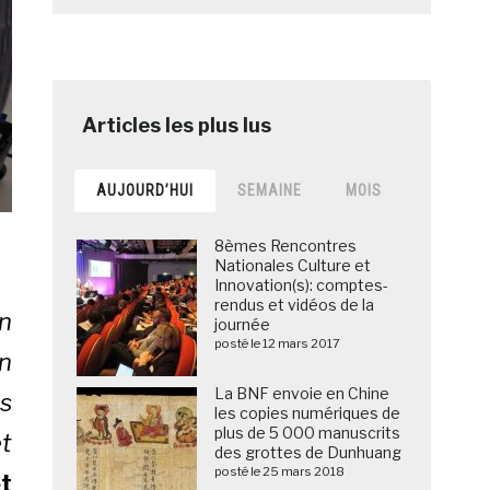
AUJOURD’HUI
SEMAINE
MOIS
8èmes Rencontres
Nationales Culture et
Innovation(s): comptes-
rendus et vidéos de la
n
journée
posté le 12 mars 2017
n
La BNF envoie en Chine
s
les copies numériques de
plus de 5 000 manuscrits
et
des grottes de Dunhuang
posté le 25 mars 2018
t