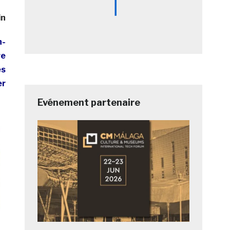
in
n-
re
es
er
Evénement partenaire