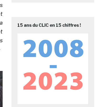
ns
t
la
15 ans du CLIC en 15 chiffres !
t
us
»