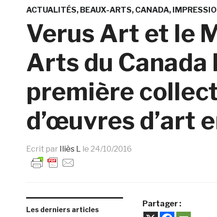
ACTUALITÉS
BEAUX-ARTS
CANADA
IMPRESSIO
Verus Art et le
Arts du Canada 
première collect
d’œuvres d’art 
Ecrit par
Iliès L
le
24/10/2016
Partager :
Les derniers articles