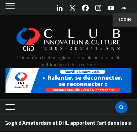
LOGIN
L'innovation technologique et sociale au service du
patrimoine et de la culture
h d’Amsterdam et DHL apportent l’art dans les salles d