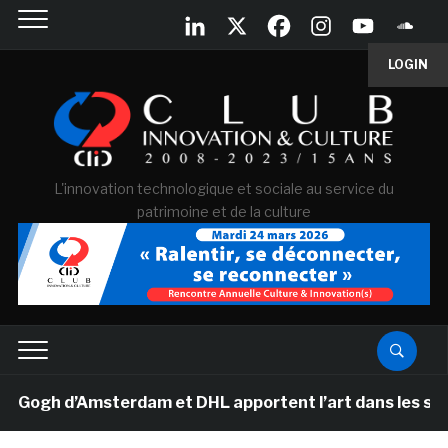
LOGIN
L'innovation technologique et sociale au service du
patrimoine et de la culture
gh d’Amsterdam et DHL apportent l’art dans les salles d