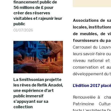
financement public de
56 millions de £ pour
créer des réserves
visitables et rajeunir leur
Associations de sa
public
locales, instituti
01/07/2026
de meubles, de vit
fournisseurs du pa
Carrousel du Louvr
leurs savoir-faire o
niveau national e
conservation et au
développement du tou
La Smithsonian projette
les rêves de Refik Anadol,
L’édition 2017 plac
une expérience d’art
public immersif
Renouvelée à chaq
s’appuyant sur sa
Patrimoine Cultu
collection
forts.L’architecte 