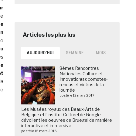
ur
me
de
in
me
au
AUJOURD’HUI
SEMAINE
MOIS
es
de
8èmes Rencontres
et
Nationales Culture et
Innovation(s): comptes-
la
rendus et vidéos de la
ée
journée
posté le 12 mars 2017
Les Musées royaux des Beaux-Arts de
Belgique et l’Institut Culturel de Google
dévoilent les oeuvres de Bruegel de manière
interactive et immersive
posté le 15 mars 2016