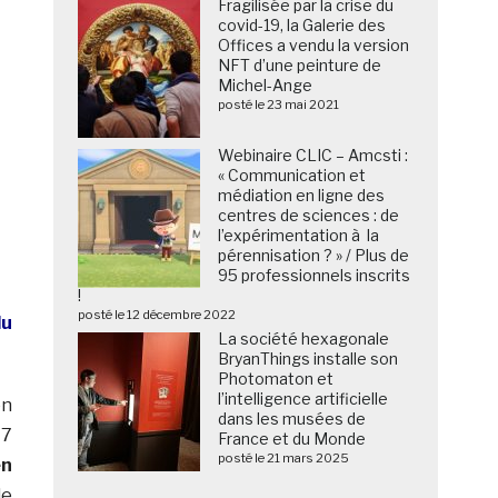
Fragilisée par la crise du
covid-19, la Galerie des
Offices a vendu la version
NFT d’une peinture de
Michel-Ange
posté le 23 mai 2021
Webinaire CLIC – Amcsti :
« Communication et
médiation en ligne des
centres de sciences : de
l’expérimentation à la
pérennisation ? » / Plus de
95 professionnels inscrits
!
posté le 12 décembre 2022
du
La société hexagonale
BryanThings installe son
Photomaton et
l’intelligence artificielle
on
dans les musées de
17
France et du Monde
posté le 21 mars 2025
en
le