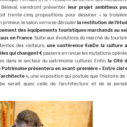
e Bélaval, viendront présenter
leur projet ambitieux po
soit trente-cinq propositions pour dessiner « la troisiè
En primeur, le salon verra se dérouler
la restitution de l’étu
ppement des équipements touristiques marchands au se
iaux en France
. Suite aux évolutions du marché du touris
tentes des visiteurs,
une conférence €œDe la culture 
les qui changent €
passera en revue les mutations opéré
s dans le secteur du patrimoine culturel. Enfin,
la Cité 
u Patrimoine présentera en avant-première « Entre ciel 
’architecte »,
une exposition qui postule que l’histoire de 
e serait aussi celle de l’architecture et de la pens