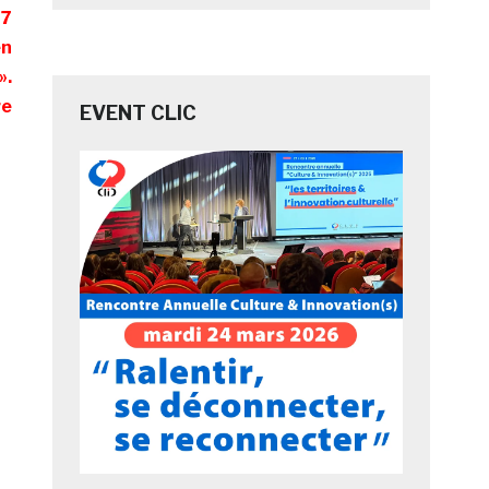
17
en
».
re
EVENT CLIC