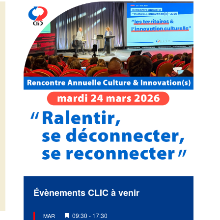
Évènements CLIC à venir
Mis
09:30
-
17:30
MAR