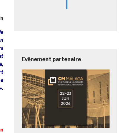
in
le
on
rs
et
Evénement partenaire
e,
rt
ne
».
on