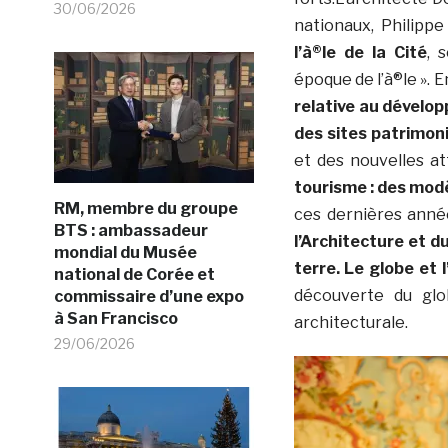
30/06/2026
nationaux, Philipp
l’à®le de la Cité
, 
époque de l’à®le ». 
relative au dévelo
des sites patrimon
et des nouvelles at
tourisme : des modè
RM, membre du groupe
ces dernières année
BTS : ambassadeur
l’Architecture et d
mondial du Musée
terre. Le globe et l
national de Corée et
découverte du glob
commissaire d’une expo
à San Francisco
architecturale.
29/06/2026