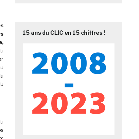
és
15 ans du CLIC en 15 chiffres !
rs
e,
du
ar
au
la
du
du
ps
ts