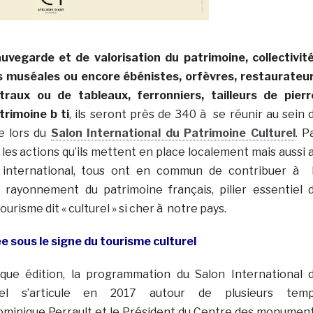
uvegarde et de valorisation du patrimoine, collectivit
ons muséales ou encore ébénistes, orfèvres, restaurateu
raux ou de tableaux, ferronniers, tailleurs de pierr
trimoine b ti
, ils seront près de 340 à se réunir au sein 
e lors du
Salon International du Patrimoine Culturel
. P
u les actions qu’ils mettent en place localement mais aussi 
t international, tous ont en commun de contribuer à 
 rayonnement du patrimoine français, pilier essentiel 
risme dit « culturel » si cher à notre pays.
ée sous le signe du tourisme culturel
ue édition, la programmation du Salon International 
rel s’articule en 2017 autour de plusieurs tem
Dominique Perrault et le Président du Centre des monumen