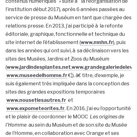
contenus numériques » suite à la réorganisation de
l’institution début 2017), après 6 années passées au
service de presse du Muséum en tant que chargée des
relations presse. En 2013, j’ai participé à la refonte
éditoriale, graphique, fonctionnelle et technique du
site internet de l’établissement (
www.mnhn.fr
), puis
dans les années qui ont suivi, à sa déclinaison vers les
sites des Musées, Jardins et Zoos du Muséum
(
www.jardindesplantes.net
,
www.grandegaleriedelevolu
www.museedelhomme.fr
€¦). à€ titre, d’exemple, je
suis également très impliquée dans la conception des
sites des grandes expositions temporaires
www.nousetlesautres.fr
et
www.expometeorites.fr
. En 2016, j’ai eu l’opportunité
et le plaisir de coordonner le MOOC
Les origines de
l’Homme
au sein du Muséum et de son site du Musée
de l’Homme, en collaboration avec Orange et ses