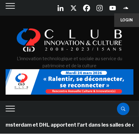
LOGIN
L'innovation technologique et sociale au service du
patrimoine et de la culture
 et DHL apportent l’art dans les salles de classe des é