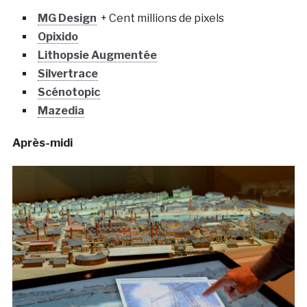
MG Design
+ Cent millions de pixels
Opixido
Lithopsie Augmentée
Silvertrace
Scénotopic
Mazedia
Après-midi