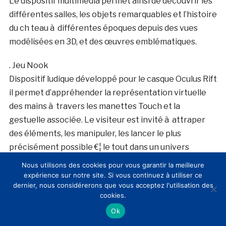
Le dispositif multimédia permet ainsi de découvrir les
différentes salles, les objets remarquables et l’histoire
du ch teau à différentes époques depuis des vues
modélisées en 3D, et des œuvres emblématiques.
. Jeu Nook
Dispositif ludique développé pour le casque Oculus Rift
il permet d’appréhender la représentation virtuelle
des mains à travers les manettes Touch et la
gestuelle associée. Le visiteur est invité à attraper
des éléments, les manipuler, les lancer le plus
précisément possible €¦ le tout dans un univers
imaginaire. Production Opixido.
Nous utilisons des cookies pour vous garantir la meilleure
expérience sur notre site. Si vous continuez à utiliser ce
L’équipe d’Opixido vous proposera également de
dernier, nous considérerons que vous acceptez l'utilisation des
cookies.
tester des dispositifs nomades sur tablette, réalisés
Ok
pour le ch teau d’Amboise, le ch teau d’eau d’Apremont
€¦