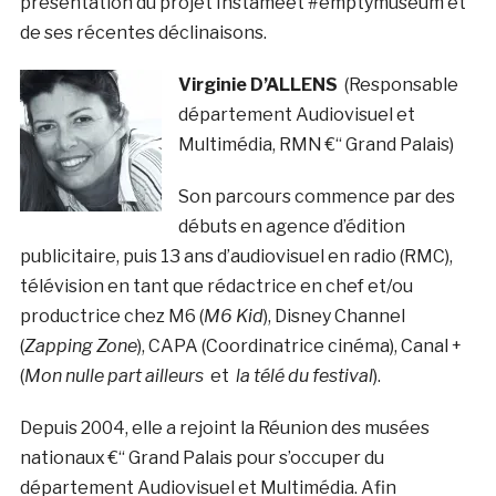
présentation du projet Instameet #emptymuseum et
de ses récentes déclinaisons.
Virginie D’ALLENS
(Responsable
département Audiovisuel et
Multimédia, RMN €“ Grand Palais)
Son parcours commence par des
débuts en agence d’édition
publicitaire, puis 13 ans d’audiovisuel en radio (RMC),
télévision en tant que rédactrice en chef et/ou
productrice chez M6 (
M6 Kid
), Disney Channel
(
Zapping Zone
), CAPA (Coordinatrice cinéma), Canal +
(
Mon nulle part ailleurs
et
la télé du festival
).
Depuis 2004, elle a rejoint la Réunion des musées
nationaux €“ Grand Palais pour s’occuper du
département Audiovisuel et Multimédia. Afin