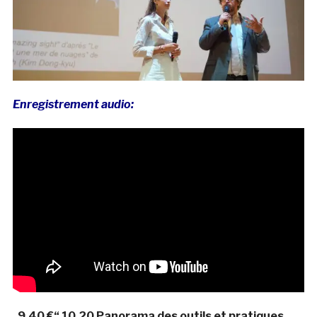
Enregistrement audio:
. 9.40 €“ 10.20 Panorama des outils et pratiques