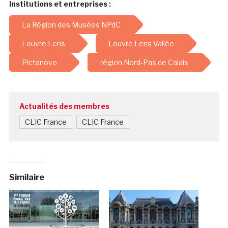
Institutions et entreprises :
La Région des Musées NPdC
Louvre Lens
Louvre Lens Vallée
Pictanovo
région Nord-Pas de Calais
Actualités des membres
CLIC France
CLIC France
Similaire