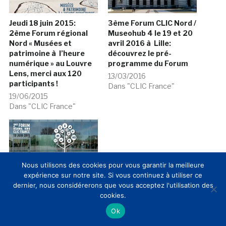
Jeudi 18 juin 2015:
3ème Forum CLIC Nord /
2ème Forum régional
Museohub 4 le 19 et 20
Nord « Musées et
avril 2016 à Lille:
patrimoine à l’heure
découvrez le pré-
numérique » au Louvre
programme du Forum
Lens, merci aux 120
13/03/2016
participants !
Dans "CLIC France"
19/06/2015
Dans "CLIC France"
Nous utilisons des cookies pour vous garantir la meilleure
expérience sur notre site. Si vous continuez à utiliser ce
Les intervenants du
dernier, nous considérerons que vous acceptez l'utilisation des
2ème Forum régional
cookies.
Nord « Musées et
patrimoine à l’heure
Ok
numérique » au Louvre