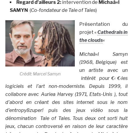
Regard d’ailleurs 2:
intervention de
Michaà«l
SAMYN
(
Co-fondateur de Tale of Tales
)
Présentation du
projet «
Cathedrals in
the clouds
«
Michaà«l Samyn
(1968, Belgique) est
un artiste avec un
Crédit: Marcel Samyn
intérêt pour €‹ €‹les
logiciels et l’art non-moderniste. Depuis 1999, il
collabore avec Auriea Harvey (1971, Etats-Unis ), tout
d’abord en créant des sites internet sous le nom
d’entropy8zuper! puis des jeux vidéo sous la
dénomination Tale of Tales. Tous deux ont sorti huit
jeux, chacun controversé en raison de leur caractère