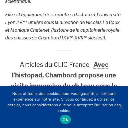
scientifique.
Elle est également doctorante en histoire à l’Université
Lyon 2 €“ Lumière sous la direction de Nicolas Le Roux
et Monique Chatenet (histoire de la capitainerie royale
e
e
des chasses de Chambord [XVI
-XVIII
siècles]).
Articles du CLIC France:
Avec
l’histopad, Chambord propose une
visite immersive du ch teau sous le
Nous utilisons des cookies pour vous garantir la meilleure
règne de François 1er
expérience sur notre site. Si vous continuez à utiliser ce
dernier, nous considérerons que vous acceptez l'utilisation des
cookies.
Ok
. Cédric BONIN
(Président, Seppia)