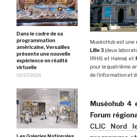
Dans le cadre de sa
programmation
MuséoHub est une 
américaine, Versailles
Lille 3
(deux laborato
présente une nouvelle
IRHiS et Halma) et
expérience en réalité
pour la quatrième a
virtuelle
de l’information et d
02/07/2026
Muséohub 4 e
Forum régiona
CLIC Nord le
Les Galeries Nationales