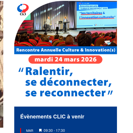
Évènements CLIC à venir
Mis
09:30
-
17:30
MAR