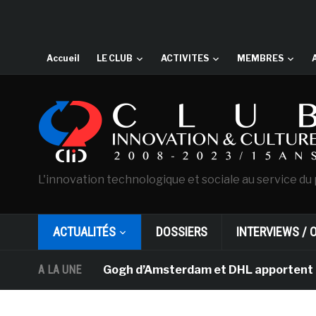
Accueil
LE CLUB
ACTIVITES
MEMBRES
L'innovation technologique et sociale au service du 
ACTUALITÉS
DOSSIERS
INTERVIEWS / 
sée Van Gogh d’Amsterdam et DHL apportent l’art dans l
A LA UNE