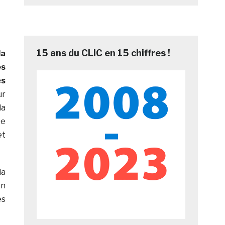
15 ans du CLIC en 15 chiffres !
la
es
es
ur
la
te
et
la
on
es