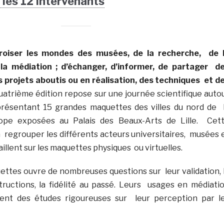
les 12 intervenants
 croiser les mondes des musées, de la recherche, de 
la médiation ; d’échanger, d’informer, de partager d
 projets aboutis ou en réalisation, des techniques et d
uatrième édition repose sur une journée scientifique auto
présentant 15 grandes maquettes des villes du nord de 
rope exposées au Palais des Beaux-Arts de Lille. Cet
à regrouper les différents acteurs universitaires, musées 
aillent sur les maquettes physiques ou virtuelles.
uettes ouvre de nombreuses questions sur leur validation, 
structions, la fidélité au passé. Leurs usages en médiati
nt des études rigoureuses sur leur perception par l