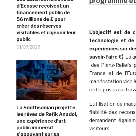
programme et 
d’Ecosse recoivent un
financement public de
56 millions de £ pour
créer des réserves
L’objectif est de
visitables et rajeunir leur
public
technologie et de 
01/07/2026
expériences sur des
savoir-faire €¦
La q
des Plans-Reliefs 
France et de l’Eu
manifestation vise 
entreprises qui trav
L’utilisation de maq
La Smithsonian projette
fiabilité des recon
les rêves de Refik Anadol,
demandent égaleme
une expérience d’art
public immersif
visiteurs.
s’appuyant sur sa