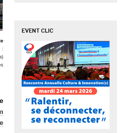
EVENT CLIC
de
 :
s)
es
e
m
e