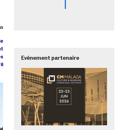
in
de
at
es
Evénement partenaire
il