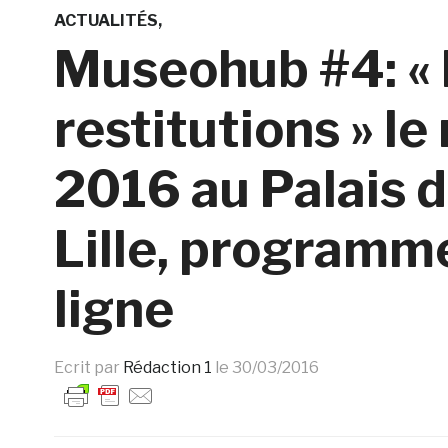
ACTUALITÉS
Museohub #4: «
restitutions » le
2016 au Palais 
Lille, programme
ligne
Ecrit par
Rédaction 1
le
30/03/2016