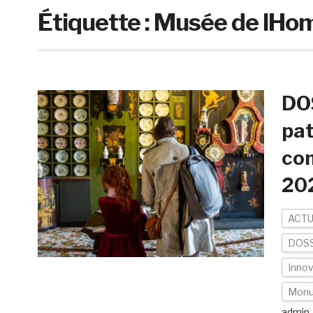
Étiquette :
Musée de lH
DOS
pat
co
20
ACTU
DOSS
Inno
Mon
admin