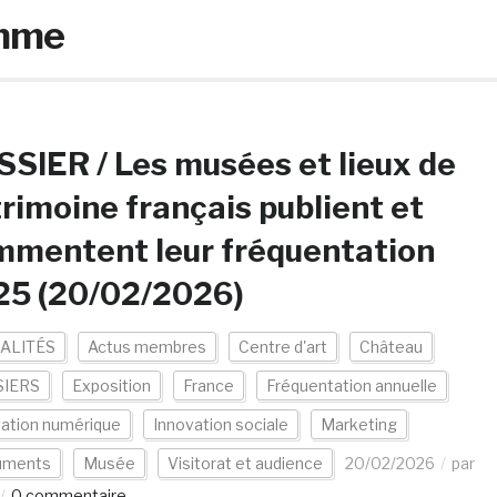
omme
SIER / Les musées et lieux de
rimoine français publient et
mmentent leur fréquentation
25 (20/02/2026)
ALITÉS
Actus membres
Centre d'art
Château
IERS
Exposition
France
Fréquentation annuelle
vation numérique
Innovation sociale
Marketing
uments
Musée
Visitorat et audience
20/02/2026
par
0 commentaire