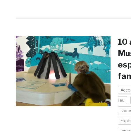
10 
Mus
esp
fam
Acces
lieu
Démo
Expér
Innov