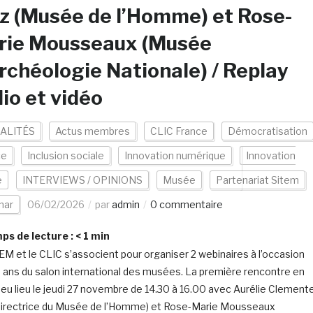
z (Musée de l’Homme) et Rose-
rie Mousseaux (Musée
rchéologie Nationale) / Replay
io et vidéo
ALITÉS
Actus membres
CLIC France
Démocratisation
ce
Inclusion sociale
Innovation numérique
Innovation
e
INTERVIEWS / OPINIONS
Musée
Partenariat Sitem
nar
06/02/2026
par
admin
0 commentaire
s de lecture :
< 1
min
EM et le CLIC s’associent pour organiser 2 webinaires à l’occasion
 ans du salon international des musées. La première rencontre en
a eu lieu le jeudi 27 novembre de 14.30 à 16.00 avec Aurélie Clement
Directrice du Musée de l’Homme) et Rose-Marie Mousseaux