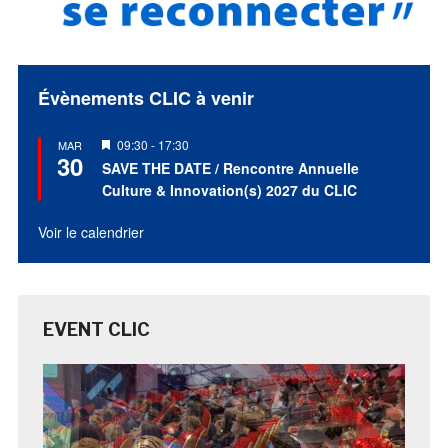
Évènements CLIC à venir
Mis
09:30
-
17:30
MAR
30
en
SAVE THE DATE / Rencontre Annuelle
avant
Culture & Innovation(s) 2027 du CLIC
Voir le calendrier
EVENT CLIC