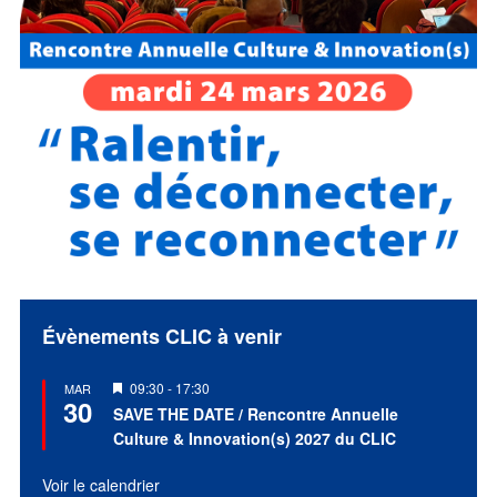
Évènements CLIC à venir
Mis
09:30
-
17:30
MAR
30
en
SAVE THE DATE / Rencontre Annuelle
avant
Culture & Innovation(s) 2027 du CLIC
Voir le calendrier