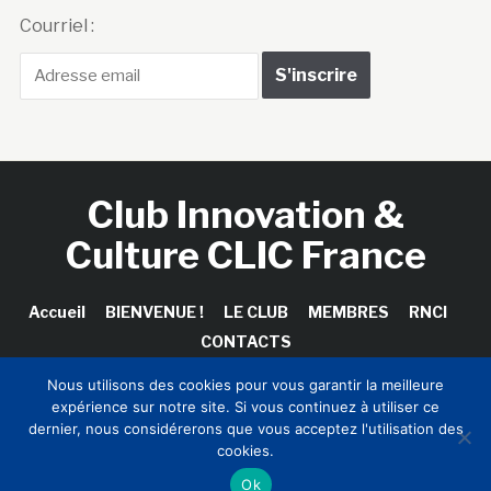
Courriel :
Club Innovation &
Culture CLIC France
Accueil
BIENVENUE !
LE CLUB
MEMBRES
RNCI
CONTACTS
Nous utilisons des cookies pour vous garantir la meilleure
expérience sur notre site. Si vous continuez à utiliser ce
dernier, nous considérerons que vous acceptez l'utilisation des
Copyright © 2026 Club Innovation & Culture CLIC France /
cookies.
Sinapses Conseils
Ok