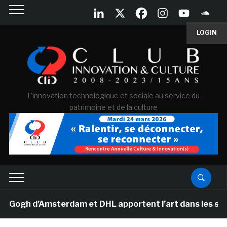
LOGIN
L'innovation technologique et sociale au service du
patrimoine et de la culture
h d’Amsterdam et DHL apportent l’art dans les salles d