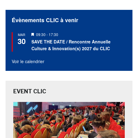
Évènements CLIC à venir
Mis
09:30
-
17:30
MAR
30
en
SAVE THE DATE / Rencontre Annuelle
avant
Culture & Innovation(s) 2027 du CLIC
Voir le calendrier
EVENT CLIC