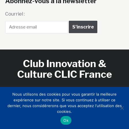
Abonnez-vous à la newsletter
Courriel :
Club Innovation &
Culture CLIC France
Accueil
BIENVENUE !
LE CLUB
MEMBRES
RNCI
Nous utilisons des cookies pour vous garantir la meilleure
CONTACTS
expérience sur notre site. Si vous continuez à utiliser ce
dernier, nous considérerons que vous acceptez l'utilisation des
cookies.
Ok
Copyright © 2026 Club Innovation & Culture CLIC France /
Sinapses Conseils