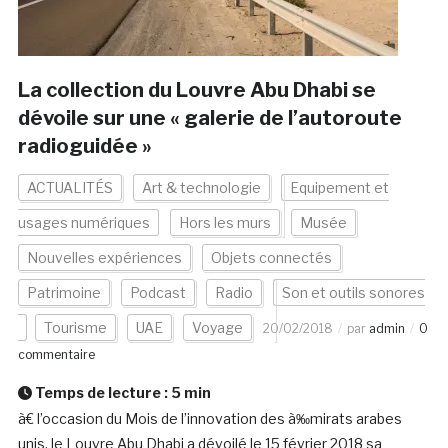
La collection du Louvre Abu Dhabi se
dévoile sur une « galerie de l’autoroute
radioguidée »
ACTUALITÉS
Art & technologie
Equipement et
usages numériques
Hors les murs
Musée
Nouvelles expériences
Objets connectés
Patrimoine
Podcast
Radio
Son et outils sonores
Tourisme
UAE
Voyage
20/02/2018
par
admin
0
commentaire
Temps de lecture :
5
min
à€ l’occasion du Mois de l’innovation des à‰mirats arabes
unis, le Louvre Abu Dhabi a dévoilé le 15 février 2018 sa