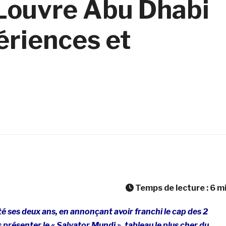
 Louvre Abu Dhabi
ériences et
Temps de lecture :
6
m
é ses deux ans, en annonçant avoir franchi le cap des 2
s présenter le « Salvator Mundi », tableau le plus cher du