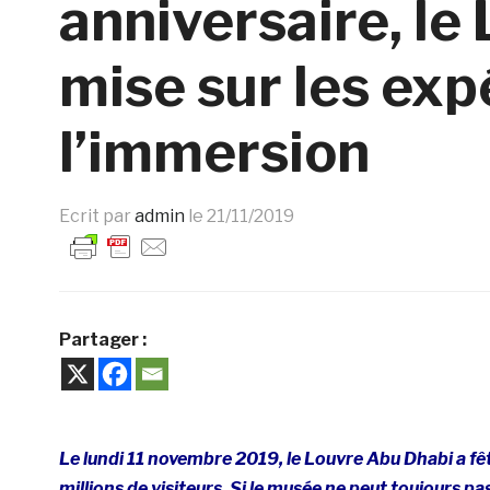
anniversaire, le
mise sur les exp
l’immersion
Ecrit par
admin
le
21/11/2019
Partager :
Le lundi 11 novembre 2019, le Louvre Abu Dhabi a fêt
millions de visiteurs. Si le musée ne peut toujours pa