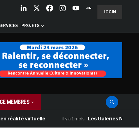
LOGIN
SERVICES – PROJETS
CE MEMBRES
é virtuelle
Les Galeries Nationales d’Ec
il y a 1 mois