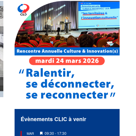
Évènements CLIC à venir
Mis
09:30
-
17:30
MAR