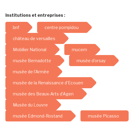
Institutions et entreprises :
bnf
centre pompidou
château de versailles
Mobilier National
mucem
musée Bernadotte
musée d'orsay
musée de l'Armée
musée de la Renaissance d’Ecouen
musée des Beaux-Arts d’Agen
Musée du Louvre
musée Edmond-Rostand
musée Picasso