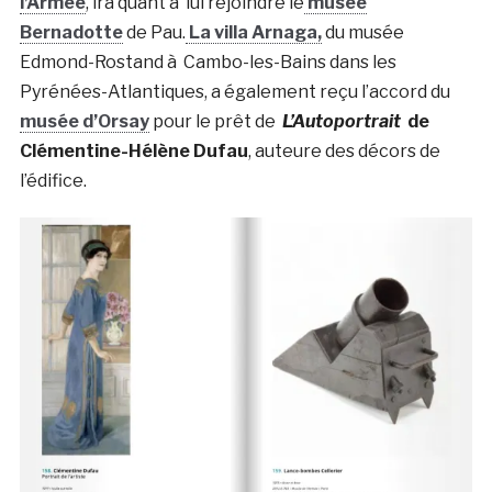
l’Armée
, ira quant à lui rejoindre le
musée
Bernadotte
de Pau.
La villa Arnaga,
du musée
Edmond-Rostand à Cambo-les-Bains dans les
Pyrénées-Atlantiques, a également reçu l’accord du
musée d’Orsay
pour le prêt de
L’Autoportrait
de
Clémentine-Hélène Dufau
, auteure des décors de
l’édifice.