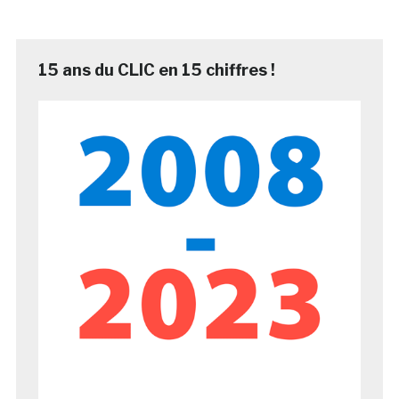
15 ans du CLIC en 15 chiffres !