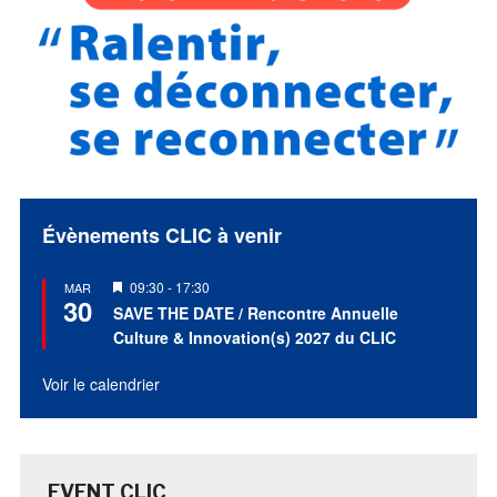
Évènements CLIC à venir
Mis
09:30
-
17:30
MAR
30
en
SAVE THE DATE / Rencontre Annuelle
avant
Culture & Innovation(s) 2027 du CLIC
Voir le calendrier
EVENT CLIC