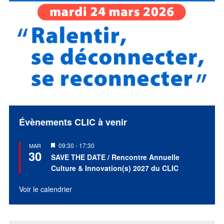
Évènements CLIC à venir
Mis
09:30
-
17:30
MAR
30
en
SAVE THE DATE / Rencontre Annuelle
avant
Culture & Innovation(s) 2027 du CLIC
Voir le calendrier