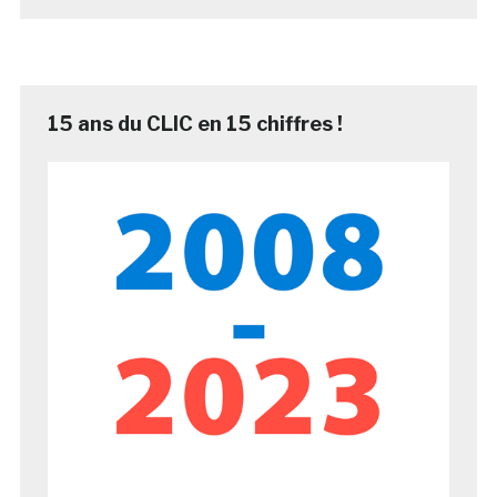
15 ans du CLIC en 15 chiffres !