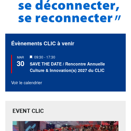
Évènements CLIC à venir
Mis
09:30
-
17:30
MAR
30
en
SAVE THE DATE / Rencontre Annuelle
avant
Culture & Innovation(s) 2027 du CLIC
Voir le calendrier
EVENT CLIC