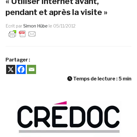
« Utiliser Internet avant,
pendant et après la visite »
Ecrit par
Simon Hübe
le
05/11/2012
Partager :
Temps de lecture :
5
min