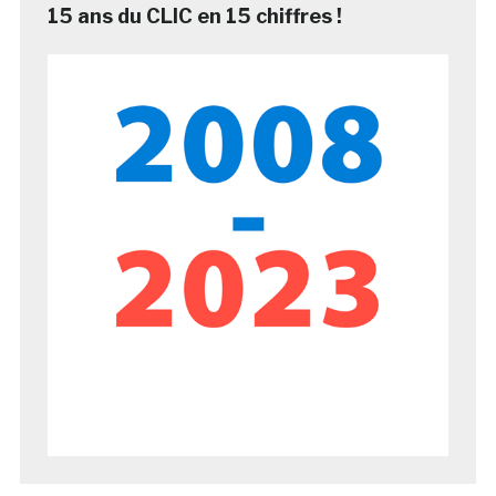
15 ans du CLIC en 15 chiffres !