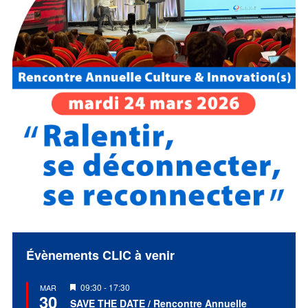
Évènements CLIC à venir
Mis
09:30
-
17:30
MAR
30
en
SAVE THE DATE / Rencontre Annuelle