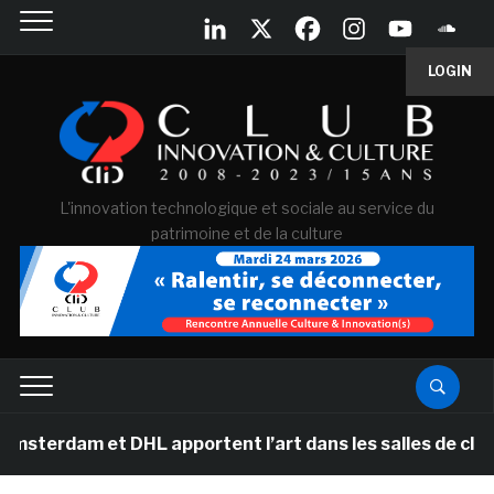
LOGIN
L'innovation technologique et sociale au service du
patrimoine et de la culture
 et DHL apportent l’art dans les salles de classe des é