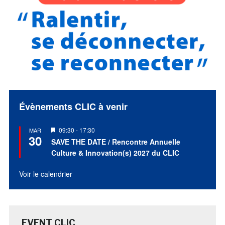
Évènements CLIC à venir
Mis
09:30
-
17:30
MAR
30
en
SAVE THE DATE / Rencontre Annuelle
avant
Culture & Innovation(s) 2027 du CLIC
Voir le calendrier
EVENT CLIC