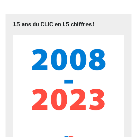
15 ans du CLIC en 15 chiffres !