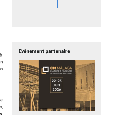
Evénement partenaire
 à
en
as
ne
a,
s
.