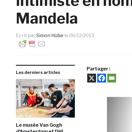
intimiste en h
Mandela
Ecrit par
Simon Hübe
le
06/12/2013
Partager :
Les derniers articles
Le musée Van Gogh
d’Amsterdam et DHL