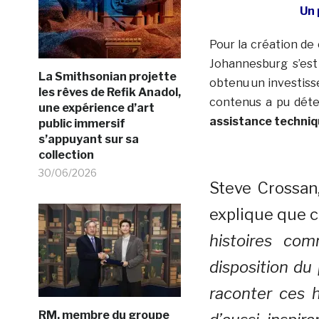
Un 
Pour la création de 
Johannesburg s’es
La Smithsonian projette
obtenu un investisse
les rêves de Refik Anadol,
contenus a pu déte
une expérience d’art
assistance techni
public immersif
s’appuyant sur sa
collection
30/06/2026
Steve Crossan,
explique que c
histoires co
disposition du 
raconter ces hi
RM, membre du groupe