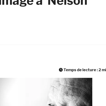
ommage à Nelson
Temps de lecture :
2
m