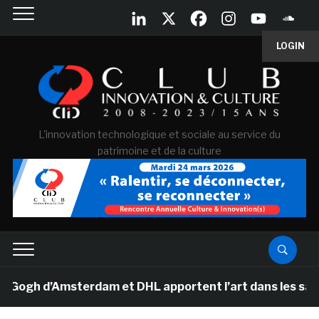
LOGIN
L'innovation technologique et sociale au service du
patrimoine et de la culture
gh d’Amsterdam et DHL apportent l’art dans les salles d