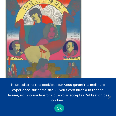
Nous utilisons des cookies pour vous garantir la meilleure
expérience sur notre site. Si vous continuez à utiliser ce
dernier, nous considérerons que vous acceptez l'utilisation des
cookies.
Du milieu des années 50 à la fin des années 60, Tokyo
Ok
s’est transformée d’une capitale d’après guerre à un