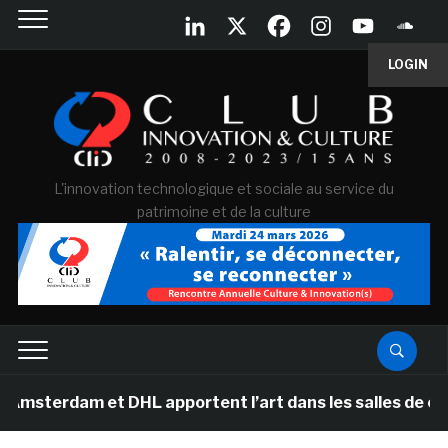
LOGIN
L'innovation technologique et sociale au service du
patrimoine et de la culture
 et DHL apportent l’art dans les salles de classe des é