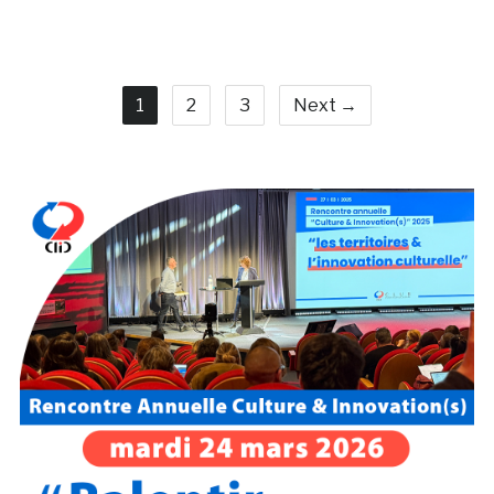
1
2
3
Next →