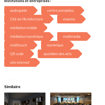
Institutions et entreprises :
audioguide
centre pompidou
Cité de l'Architecture
erasme
médiation mobile
médiation numérique
multimedia
multitouch
numérique
QR code
quotidien des arts
site internet
Similaire