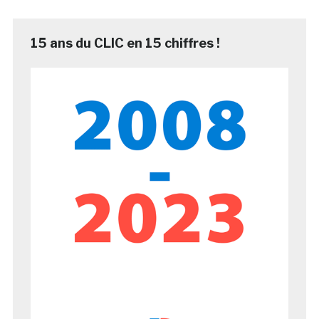
15 ans du CLIC en 15 chiffres !