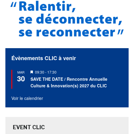
Évènements CLIC à venir
Mis
09:30
-
17:30
MAR
30
en
SAVE THE DATE / Rencontre Annuelle
avant
Culture & Innovation(s) 2027 du CLIC
Voir le calendrier
EVENT CLIC