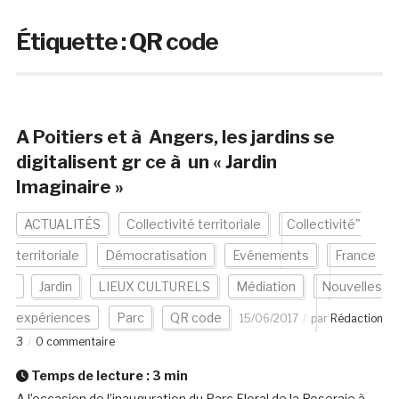
Étiquette :
QR code
A Poitiers et à Angers, les jardins se
digitalisent gr ce à un « Jardin
Imaginaire »
ACTUALITÉS
Collectivité territoriale
Collectivité"
territoriale
Démocratisation
Evénements
France
Jardin
LIEUX CULTURELS
Médiation
Nouvelles
expériences
Parc
QR code
15/06/2017
par
Rédaction
3
0 commentaire
Temps de lecture :
3
min
A l’occasion de l’inauguration du Parc Floral de la Roseraie à