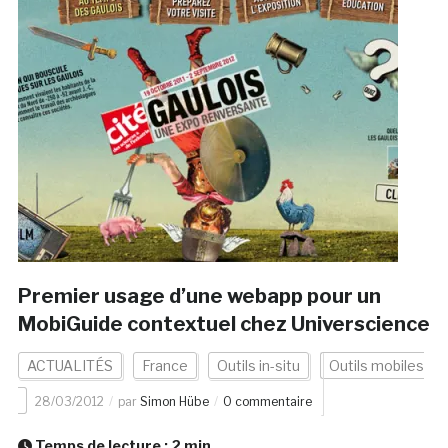
Premier usage d’une webapp pour un
MobiGuide contextuel chez Universcience
ACTUALITÉS
France
Outils in-situ
Outils mobiles
28/03/2012
par
Simon Hübe
0 commentaire
Temps de lecture :
2
min