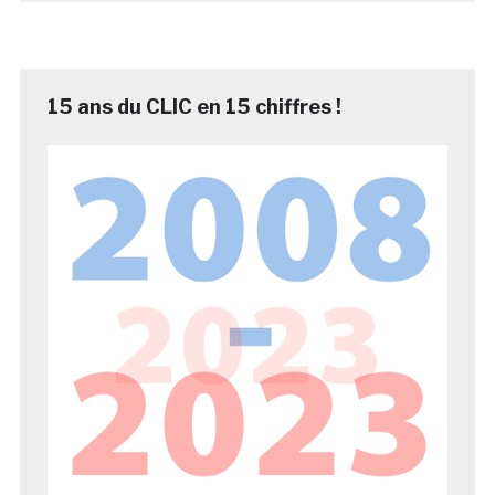
15 ans du CLIC en 15 chiffres !