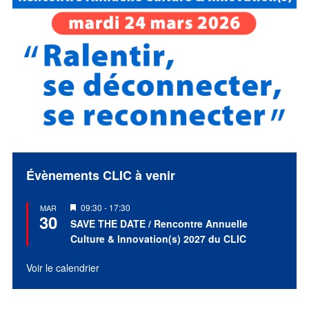
Évènements CLIC à venir
Mis
09:30
-
17:30
MAR
30
en
SAVE THE DATE / Rencontre Annuelle
avant
Culture & Innovation(s) 2027 du CLIC
Voir le calendrier