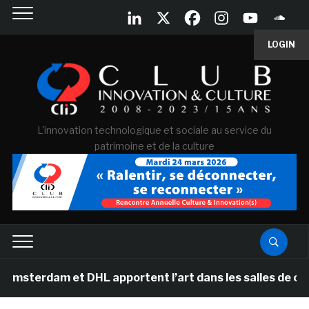
LOGIN
L'innovation technologique et sociale au service du
patrimoine et de la culture
 et DHL apportent l’art dans les salles de classe des é