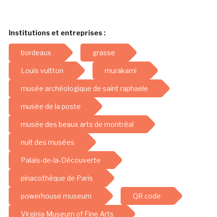
Institutions et entreprises :
bordeaux
grasse
Louis vuitton
murakami
musée archéologique de saint raphaele
musée de la poste
musée des beaux arts de montréal
nuit des musées
Palais-de-la-Découverte
pinacothèque de Paris
powerhouse museum
QR code
Virginia Museum of Fine Arts