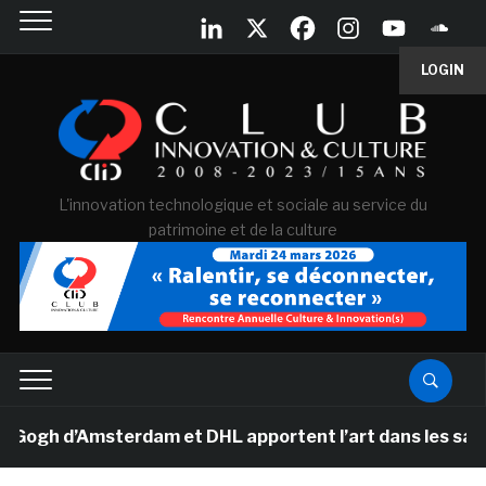
LOGIN
L'innovation technologique et sociale au service du
patrimoine et de la culture
gh d’Amsterdam et DHL apportent l’art dans les salles d