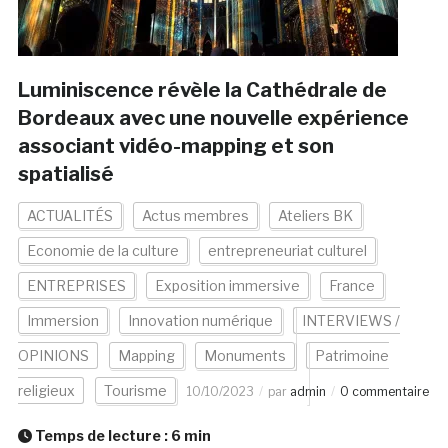
Luminiscence révèle la Cathédrale de
Bordeaux avec une nouvelle expérience
associant vidéo-mapping et son
spatialisé
ACTUALITÉS
Actus membres
Ateliers BK
Economie de la culture
entrepreneuriat culturel
ENTREPRISES
Exposition immersive
France
Immersion
Innovation numérique
INTERVIEWS /
OPINIONS
Mapping
Monuments
Patrimoine
religieux
Tourisme
10/10/2023
par
admin
0 commentaire
Temps de lecture :
6
min