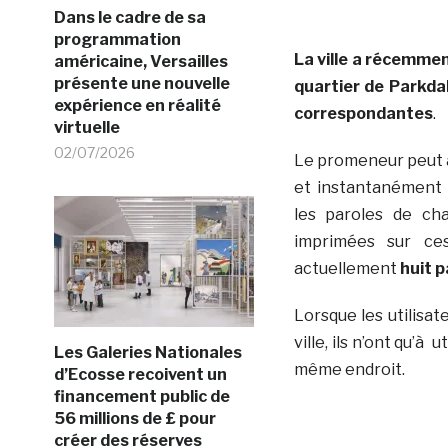
Dans le cadre de sa
programmation
La ville a récemmen
américaine, Versailles
présente une nouvelle
quartier de Parkda
expérience en réalité
correspondantes
.
virtuelle
02/07/2026
Le promeneur peut a
et instantanément 
les paroles de ch
imprimées sur ce
actuellement
huit 
Lorsque les utilisat
ville, ils n’ont qu’
Les Galeries Nationales
même endroit.
d’Ecosse recoivent un
financement public de
56 millions de £ pour
créer des réserves