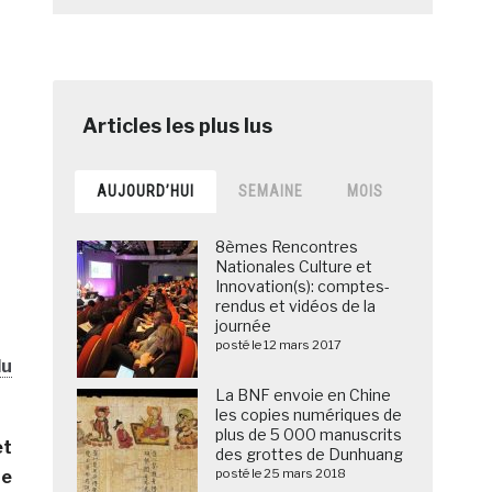
AUJOURD’HUI
SEMAINE
MOIS
8èmes Rencontres
Nationales Culture et
Innovation(s): comptes-
rendus et vidéos de la
journée
posté le 12 mars 2017
du
La BNF envoie en Chine
les copies numériques de
plus de 5 000 manuscrits
et
des grottes de Dunhuang
posté le 25 mars 2018
ne