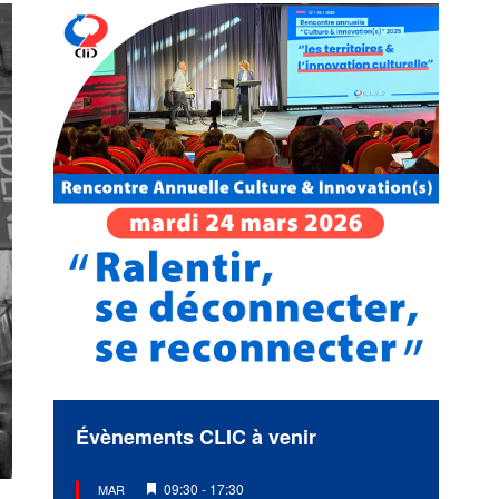
Évènements CLIC à venir
Mis
09:30
-
17:30
MAR