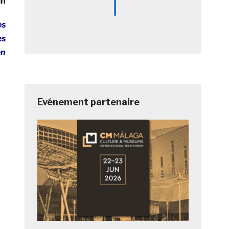
in
es
es
en
Evénement partenaire