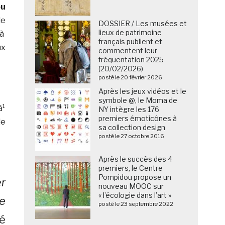
ou
de
DOSSIER / Les musées et
lieux de patrimoine
 à
français publient et
ux
commentent leur
fréquentation 2025
(20/02/2026)
posté le 20 février 2026
Après les jeux vidéos et le
symbole @, le Moma de
à¹
NY intègre les 176
premiers émoticônes à
de
sa collection design
posté le 27 octobre 2016
Après le succès des 4
premiers, le Centre
Pompidou propose un
r
nouveau MOOC sur
« l’écologie dans l’art »
le
posté le 23 septembre 2022
é