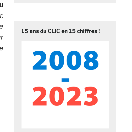
u
r,
ie
15 ans du CLIC en 15 chiffres !
r
se