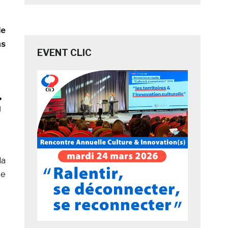
le
ns
EVENT CLIC
la
ce