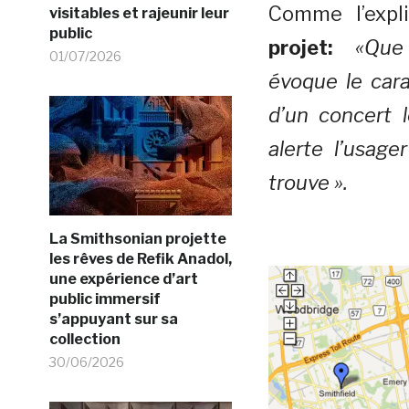
Comme l’exp
visitables et rajeunir leur
public
projet:
«Que l
01/07/2026
évoque le carac
d’un concert 
alerte l’usage
trouve ».
La Smithsonian projette
les rêves de Refik Anadol,
une expérience d’art
public immersif
s’appuyant sur sa
collection
30/06/2026