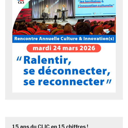
15 ans du CLIC en 15 chiffres !