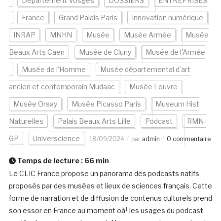
Département Vosges
DOSSIERS
ENTREPRISES
France
Grand Palais Paris
Innovation numérique
INRAP
MNHN
Musée
Musée Armée
Musée
Beaux Arts Caen
Musée de Cluny
Musée de l'Armée
Musée de l'Homme
Musée départemental d'art
ancien et contemporain Mudaac
Musée Louvre
Musée Orsay
Musée Picasso Paris
Museum Hist
Naturelles
Palais Beaux Arts Lille
Podcast
RMN-
GP
Universcience
18/09/2024
par
admin
0 commentaire
Temps de lecture :
66
min
Le CLIC France propose un panorama des podcasts natifs
proposés par des musées et lieux de sciences français. Cette
forme de narration et de diffusion de contenus culturels prend
son essor en France au moment oà¹ les usages du podcast