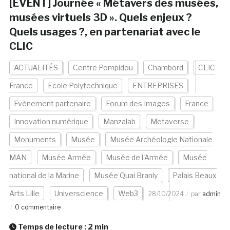
[EVENT] Journée « Métavers des musées,
musées virtuels 3D ». Quels enjeux ?
Quels usages ?, en partenariat avec le
CLIC
ACTUALITÉS
Centre Pompidou
Chambord
CLIC
France
Ecole Polytechnique
ENTREPRISES
Evènement partenaire
Forum des Images
France
Innovation numérique
Manzalab
Metaverse
Monuments
Musée
Musée Archéologie Nationale
MAN
Musée Armée
Musée de l'Armée
Musée
national de la Marine
Musée Quai Branly
Palais Beaux
Arts Lille
Universcience
Web3
28/10/2024
par
admin
0 commentaire
Temps de lecture :
2
min