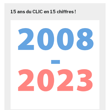
15 ans du CLIC en 15 chiffres !