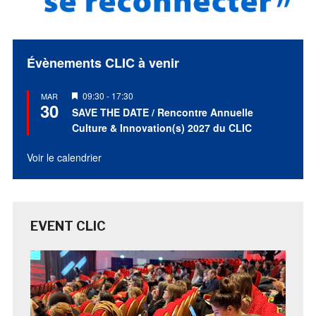
Évènements CLIC à venir
Mis
09:30
-
17:30
MAR
30
en
SAVE THE DATE / Rencontre Annuelle
avant
Culture & Innovation(s) 2027 du CLIC
Voir le calendrier
EVENT CLIC