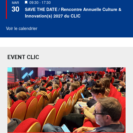
Mis
09:30
-
17:30
MAR
30
en
SAVE THE DATE / Rencontre Annuelle Culture &
avant
Innovation(s) 2027 du CLIC
Voir le calendrier
EVENT CLIC