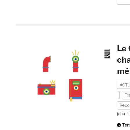
Le 
cha
mé
ACTU
Fr
Reco
jeba
Temp