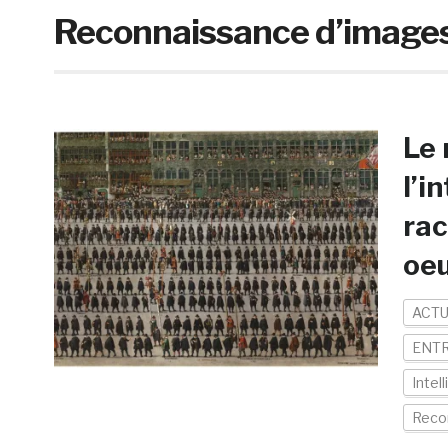
Reconnaissance d’image
Le 
l’i
rac
oe
ACTU
ENTR
Intell
Reco