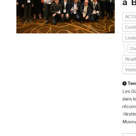
à 
ACTU
Conf
Livd
Ou
Réal
Visi
Temp
Les GL
dans l
récomp
Hirshh
Museu