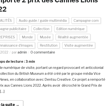
porte 2 prix des Cannes Lions
22
ALITÉS
Audio guide / guide multimédia
Campagne com
gne publicitaire
Collection
Edition numérique
EPRISES
Monde
Musée
Réalité augmentée
nnaissance d'images
Restitution
Visite augmentée
/2022
par
admin
0 commentaire
s de lecture :
3
min
de numérique de visite, portant un regard provocant et anticolonial
 collection du British Museum a été créé par le groupe média Vice
News, en collaboration avec Dentsu Creative. Ce projet a remporté
rix aux Cannes Lions 2022. Après avoir décroché le Grand Prix de
 […]
e la suite →