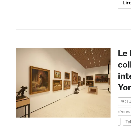
Lir
Le 
col
int
Yor
ACTU
rénova
Ta