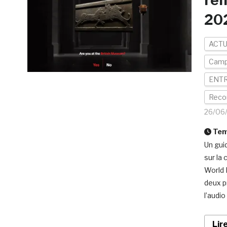
rem
20
ACTU
Campa
ENTR
Reco
26/06
Temp
Un gui
sur la
World 
deux p
l’audio
Lir