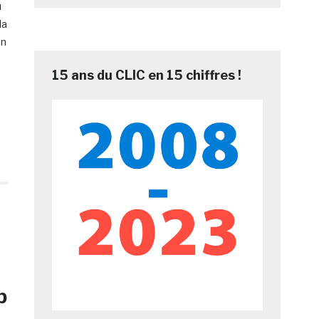
u
la
on
15 ans du CLIC en 15 chiffres !
b