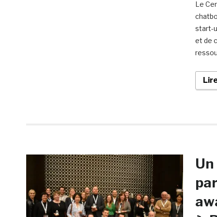
Le Cen
chatbo
start-
et de 
ressou
Lir
Un 
par
aw