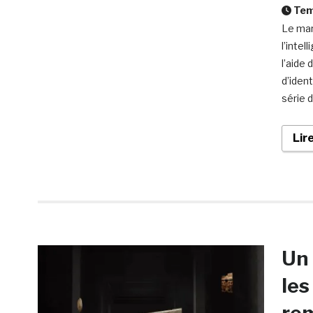
Temp
Le mar
l’intel
l’aide 
d’iden
série 
Lir
Un 
les