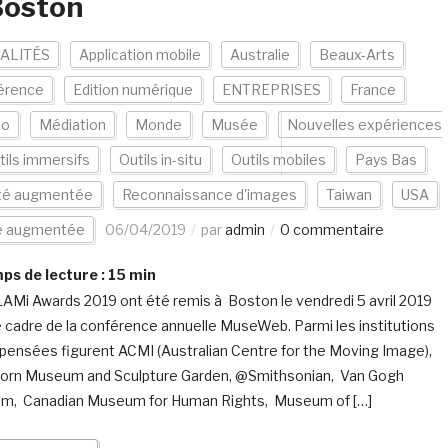
Boston
ALITÉS
Application mobile
Australie
Beaux-Arts
érence
Edition numérique
ENTREPRISES
France
eo
Médiation
Monde
Musée
Nouvelles expériences
tils immersifs
Outils in-situ
Outils mobiles
Pays Bas
ité augmentée
Reconnaissance d'images
Taiwan
USA
te augmentée
06/04/2019
par
admin
0 commentaire
s de lecture :
15
min
AMi Awards 2019 ont été remis à Boston le vendredi 5 avril 2019
e cadre de la conférence annuelle MuseWeb. Parmi les institutions
ensées figurent ACMI (Australian Centre for the Moving Image),
orn Museum and Sculpture Garden, @Smithsonian, Van Gogh
m, Canadian Museum for Human Rights, Museum of […]