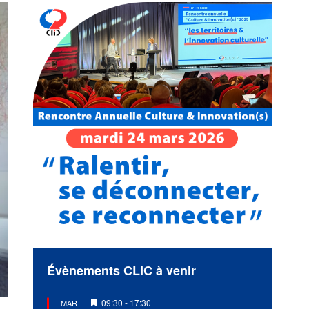
Évènements CLIC à venir
Mis
09:30
-
17:30
MAR