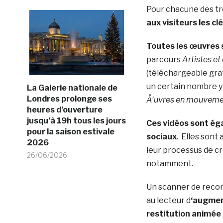
Pour chacune des tro
aux visiteurs les c
Toutes les œuvres 
parcours
Artistes e
(téléchargeable gra
un certain nombre y
La Galerie nationale de
Londres prolonge ses
Å’uvres en mouveme
heures d’ouverture
jusqu’à 19h tous les jours
Ces vidéos sont éga
pour la saison estivale
sociaux
. Elles sont
2026
leur processus de cr
26/06/2026
notamment.
Un scanner de recon
au lecteur d
‘augment
restitution animée