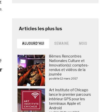
t
e.
AUJOURD’HUI
SEMAINE
MOIS
8èmes Rencontres
e
Nationales Culture et
Innovation(s): comptes-
r
rendus et vidéos de la
journée
posté le 12 mars 2017
Art Institute of Chicago
lance le premier parcours
intérieur GPS pour les
terminaux Apple et
Android