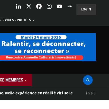
LOGIN
SERVICES – PROJETS
CE MEMBRES
xpérience en réalité virtuelle
Les Galer
il y a 1 mois