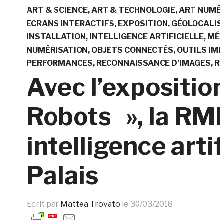
ART & SCIENCE
ART & TECHNOLOGIE
ART NUMÉ
ECRANS INTERACTIFS
EXPOSITION
GÉOLOCALI
INSTALLATION
INTELLIGENCE ARTIFICIELLE
MÉ
NUMÉRISATION
OBJETS CONNECTÉS
OUTILS I
PERFORMANCES
RECONNAISSANCE D'IMAGES
R
Avec l’expositio
Robots », la RM
intelligence arti
Palais
Ecrit par
Mattea Trovato
le
30/03/2018