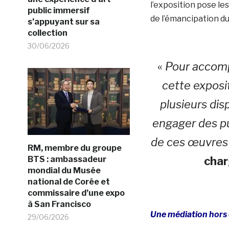
l’exposition pose le
public immersif
de l’émancipation du
s’appuyant sur sa
collection
30/06/2026
«
Pour accomp
cette exposi
plusieurs dis
engager des pu
de ces œuvres
RM, membre du groupe
BTS : ambassadeur
char
mondial du Musée
national de Corée et
commissaire d’une expo
à San Francisco
Une médiation hor
29/06/2026