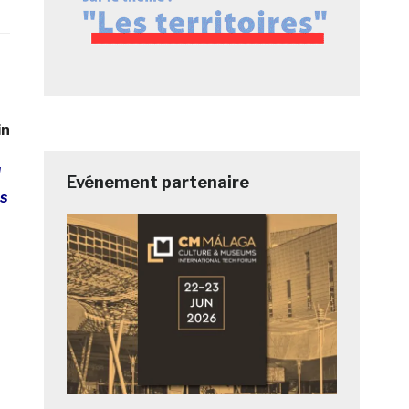
in
d
Evénement partenaire
es