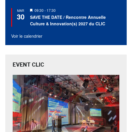
Mis
09:30
-
17:30
MAR
30
en
SAVE THE DATE / Rencontre Annuelle
avant
Culture & Innovation(s) 2027 du CLIC
Voir le calendrier
EVENT CLIC