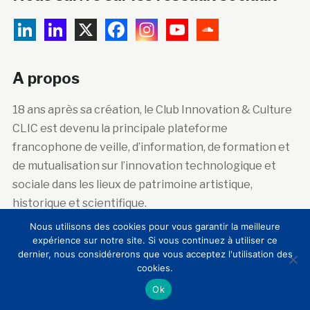
A propos
18 ans après sa création, le Club Innovation & Culture
CLIC est devenu la principale plateforme
francophone de veille, d’information, de formation et
de mutualisation sur l’innovation technologique et
sociale dans les lieux de patrimoine artistique,
historique et scientifique.
Nous utilisons des cookies pour vous garantir la meilleure
expérience sur notre site. Si vous continuez à utiliser ce
dernier, nous considérerons que vous acceptez l'utilisation des
Abonnez-vous à la newsletter
cookies.
Ok
Courriel :