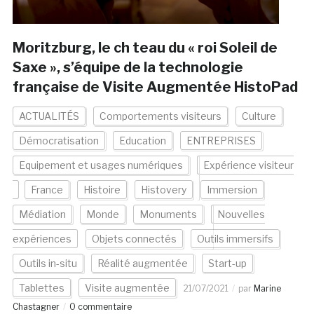
Moritzburg, le ch teau du « roi Soleil de
Saxe », s’équipe de la technologie
française de Visite Augmentée HistoPad
ACTUALITÉS
Comportements visiteurs
Culture
Démocratisation
Education
ENTREPRISES
Equipement et usages numériques
Expérience visiteur
France
Histoire
Histovery
Immersion
Médiation
Monde
Monuments
Nouvelles
expériences
Objets connectés
Outils immersifs
Outils in-situ
Réalité augmentée
Start-up
Tablettes
Visite augmentée
21/07/2021
par
Marine
Chastagner
0 commentaire