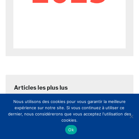
Nous utilisons des cookies pour vous garantir la meilleure
AUJOURD’HUI
SEMAINE
MOIS
expérience sur notre site. Si vous continuez à utiliser ce
dernier, nous considérerons que vous acceptez l'utilisation des
cookies.
8èmes Rencontres Nationales
Culture et Innovation(s): comptes-
Ok
rendus et vidéos de la journée
posté le 12 mars 2017