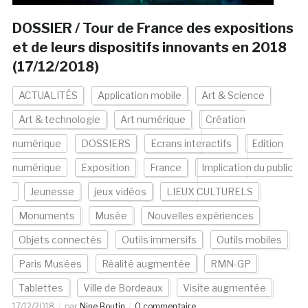
DOSSIER / Tour de France des expositions
et de leurs dispositifs innovants en 2018
(17/12/2018)
ACTUALITÉS
Application mobile
Art & Science
Art & technologie
Art numérique
Création
numérique
DOSSIERS
Ecrans interactifs
Edition
numérique
Exposition
France
Implication du public
Jeunesse
jeux vidéos
LIEUX CULTURELS
Monuments
Musée
Nouvelles expériences
Objets connectés
Outils immersifs
Outils mobiles
Paris Musées
Réalité augmentée
RMN-GP
Tablettes
Ville de Bordeaux
Visite augmentée
17/12/2018
par
Nine Boutin
0 commentaire