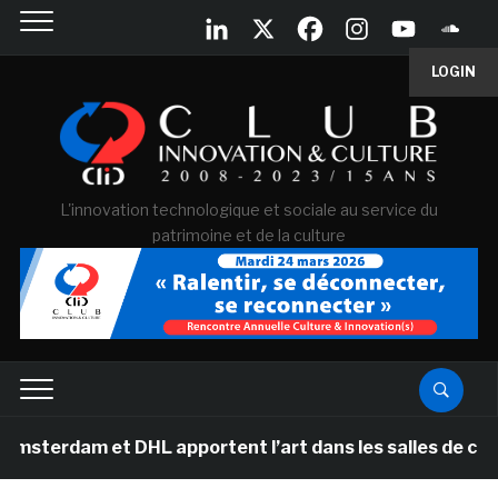
LOGIN
L'innovation technologique et sociale au service du
patrimoine et de la culture
et DHL apportent l’art dans les salles de classe des éc