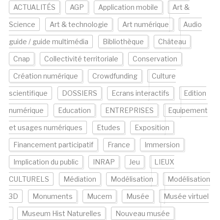
ACTUALITÉS
AGP
Application mobile
Art &
Science
Art & technologie
Art numérique
Audio
guide / guide multimédia
Bibliothèque
Château
Cnap
Collectivité territoriale
Conservation
Création numérique
Crowdfunding
Culture
scientifique
DOSSIERS
Ecrans interactifs
Edition
numérique
Education
ENTREPRISES
Equipement
et usages numériques
Etudes
Exposition
Financement participatif
France
Immersion
Implication du public
INRAP
Jeu
LIEUX
CULTURELS
Médiation
Modélisation
Modélisation
3D
Monuments
Mucem
Musée
Musée virtuel
Museum Hist Naturelles
Nouveau musée