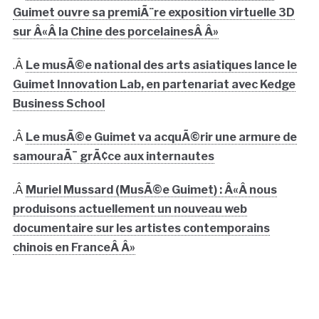
Guimet ouvre sa premiÃ¨re exposition virtuelle 3D
sur Â«Â la Chine des porcelainesÂ Â»
.Â
Le musÃ©e national des arts asiatiques lance le
Guimet Innovation Lab, en partenariat avec Kedge
Business School
.Â
Le musÃ©e Guimet va acquÃ©rir une armure de
samouraÃ¯ grÃ¢ce aux internautes
.Â
Muriel Mussard (MusÃ©e Guimet) : Â«Â nous
produisons actuellement un nouveau web
documentaire sur les artistes contemporains
chinois en FranceÂ Â»