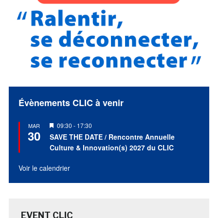
Évènements CLIC à venir
Mis
09:30
-
17:30
MAR
30
en
SAVE THE DATE / Rencontre Annuelle
avant
Culture & Innovation(s) 2027 du CLIC
Voir le calendrier
EVENT CLIC